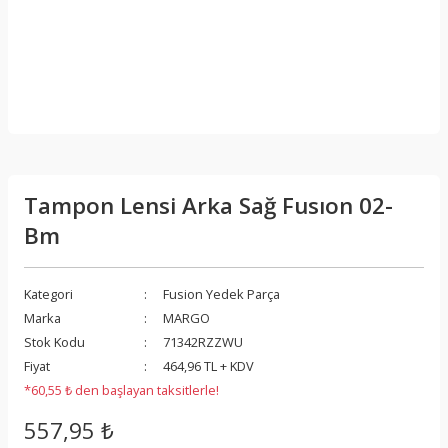
Tampon Lensi Arka Sağ Fusıon 02-
Bm
Kategori
Fusion Yedek Parça
Marka
MARGO
Stok Kodu
71342RZZWU
Fiyat
464,96 TL + KDV
*60,55 ₺ den başlayan taksitlerle!
557,95 ₺