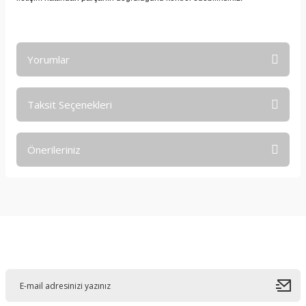
Yorumlar
Taksit Seçenekleri
Bu ürüne ilk yorumu siz yapın!
Önerileriniz
Yorum Yaz
Bu ürünün fiyat bilgisi, resim, ürün açıklamalarında ve diğer
konularda yetersiz gördüğünüz noktaları öneri formunu
kullanarak tarafımıza iletebilirsiniz.
Görüş ve önerileriniz için teşekkür ederiz.
E-Bültene Kayıt Olun
Ürün resmi kalitesiz, bozuk veya görüntülenemiyor.
Ürün açıklamasında eksik bilgiler bulunuyor.
Ürün bilgilerinde hatalar bulunuyor.