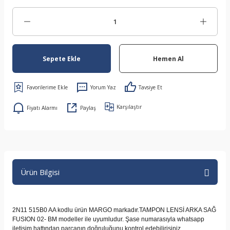
Sepete Ekle
Hemen Al
Yorum Yaz
Tavsiye Et
Karşılaştır
Fiyatı Alarmı
Paylaş
Ürün Bilgisi
2N11 515B0 AA kodlu ürün MARGO markadır.TAMPON LENSİ ARKA SAĞ
FUSION 02- BM modeller ile uyumludur. Şase numarasıyla whatsapp
iletişim hattından parçanın doğruluğunu kontrol edebilirisiniz.