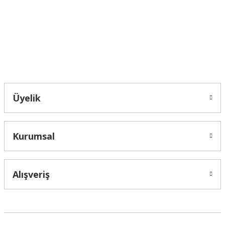
Ürün fiyatı diğer sitelerden daha pahalı.
Bu ürüne benzer farklı alternatifler olmalı.
Bahçelievler mah 2088 Sk. NO 31 B Melikgazi/Kayseri "epartsford.com bir
Toprakçı Otomotiv kuruluşudur."
Gönder
Üyelik
Kurumsal
Alışveriş