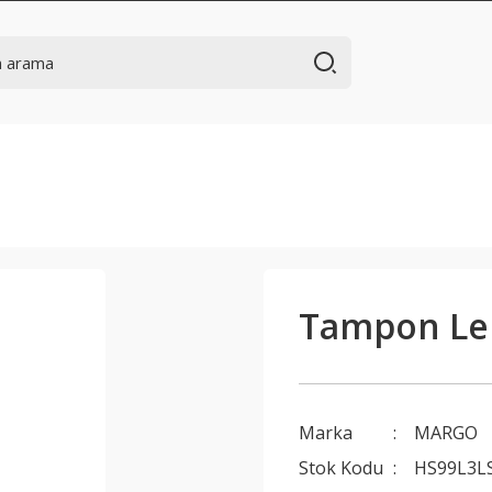
Tampon Len
Marka
MARGO
Stok Kodu
HS99L3L