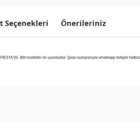
t Seçenekleri
Önerileriniz
 05- BM modeller ile uyumludur. Şase numarasıyla whatsapp iletişim hattından 
arda yetersiz gördüğünüz noktaları öneri formunu kullanarak tarafımıza ilet
Bu ürüne ilk yorumu siz yapın!
Yorum Yaz