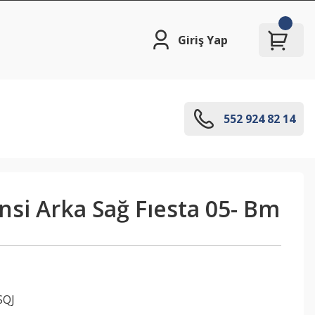
Giriş Yap
552 924 82 14
si Arka Sağ Fıesta 05- Bm
SQJ