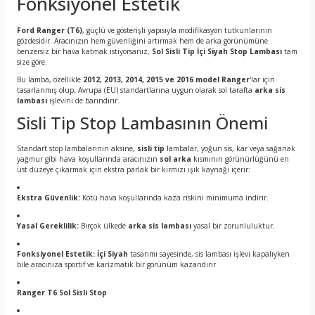
Fonksiyonel Estetik
Ford Ranger (T6)
, güçlü ve gösterişli yapısıyla modifikasyon tutkunlarının
gözdesidir. Aracınızın hem güvenliğini artırmak hem de arka görünümüne
benzersiz bir hava katmak istiyorsanız,
Sol Sisli Tip İçi Siyah Stop Lambası
tam
size göre.
Bu lamba, özellikle
2012, 2013, 2014, 2015 ve 2016 model Ranger
'lar için
tasarlanmış olup, Avrupa (EU) standartlarına uygun olarak sol tarafta
arka sis
lambası
işlevini de barındırır.
Sisli Tip Stop Lambasının Önemi
Standart stop lambalarının aksine,
sisli tip
lambalar, yoğun sis, kar veya sağanak
yağmur gibi hava koşullarında aracınızın
sol arka
kısmının görünürlüğünü en
üst düzeye çıkarmak için ekstra parlak bir kırmızı ışık kaynağı içerir:
Ekstra Güvenlik:
Kötü hava koşullarında kaza riskini minimuma indirir.
Yasal Gereklilik:
Birçok ülkede
arka sis lambası
yasal bir zorunluluktur.
Fonksiyonel Estetik:
İçi Siyah
tasarımı sayesinde, sis lambası işlevi kapalıyken
bile aracınıza sportif ve karizmatik bir görünüm kazandırır
Ranger T6 Sol Sisli Stop