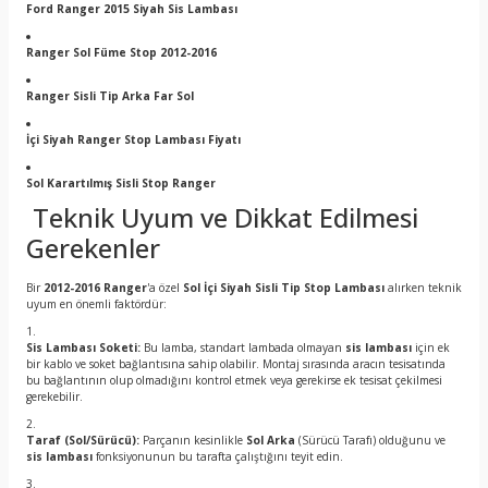
Ford Ranger 2015 Siyah Sis Lambası
Ranger Sol Füme Stop 2012-2016
Ranger Sisli Tip Arka Far Sol
İçi Siyah Ranger Stop Lambası Fiyatı
Sol Karartılmış Sisli Stop Ranger
Teknik Uyum ve Dikkat Edilmesi
Gerekenler
Bir
2012-2016 Ranger
'a özel
Sol İçi Siyah Sisli Tip Stop Lambası
alırken teknik
uyum en önemli faktördür:
Sis Lambası Soketi:
Bu lamba, standart lambada olmayan
sis lambası
için ek
bir kablo ve soket bağlantısına sahip olabilir. Montaj sırasında aracın tesisatında
bu bağlantının olup olmadığını kontrol etmek veya gerekirse ek tesisat çekilmesi
gerekebilir.
Taraf (Sol/Sürücü):
Parçanın kesinlikle
Sol Arka
(Sürücü Tarafı) olduğunu ve
sis lambası
fonksiyonunun bu tarafta çalıştığını teyit edin.