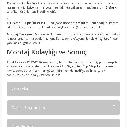
Optik Kalite:
İçi Siyah
veya
füme
lens, karartma oranı ne olursa olsun, fren ve
normal ışık fonksiyonlarının yeterli parlaklıkta çalışmasını sağlamalıdır (
E-Mark
sertifikalı ürünler tercih edilmelidir).
LED/Ampul Tipi:
Ürünün
LED
mi yoksa standart
ampul
mü kullandığını kontrol
edin. LED ise, aracınızın elektrik sistemiyle uyumu (Canbus) önemlidir.
Montaj Tavsiyesi:
Sis lambası fonksiyonunun çalıştırılması, aracınızın orijinal sis
lambası anahtarına bağlanmalıdır. Bu, bazen profesyonel bir elektrikçi tarafından
yapılmasını gerektirebilir.
Montaj Kolaylığı ve Sonuç
Ford Ranger 2012-2016
kasa yapısı, bu tip stop lambalarının değişimini nispeten
kolaylaştırır. Eski lambanızı söküp, yeni
Sol Siyah Sisli Tip Stop Lambası
nı
monte ederek aracınızın hem güvenliğini hem de modifiye edilmiş, çarpıcı
görünümünü anında yükseltebilirsiniz.
Yorumlar
Taksit Seçenekleri
Bu ürüne ilk yorumu siz yapın!
Önerileriniz