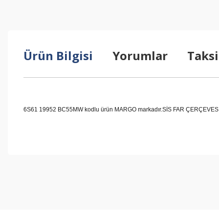
Ürün Bilgisi
Yorumlar
Taksi
6S61 19952 BC55MW kodlu ürün MARGO markadır.SİS FAR ÇERÇEVESİ : SAĞ 
Bu ürünün fiyat bilgisi, resim, ürün açıklamalarında ve diğer konul
Görüş ve önerileriniz için teşekkür ederiz.
Ürün resmi kalitesiz, bozuk veya görüntülenemiyor.
Ürün açıklamasında eksik bilgiler bulunuyor.
Ürün bilgilerinde hatalar bulunuyor.