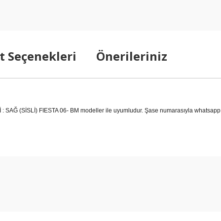
t Seçenekleri
Önerileriniz
(SİSLİ) FIESTA 06- BM modeller ile uyumludur. Şase numarasıyla whatsapp ileti
arda yetersiz gördüğünüz noktaları öneri formunu kullanarak tarafımıza ilet
Bu ürüne ilk yorumu siz yapın!
Yorum Yaz