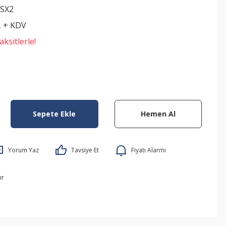
SX2
L + KDV
ksitlerle!
Sepete Ekle
Hemen Al
Yorum Yaz
Tavsiye Et
Fiyatı Alarmı
ır