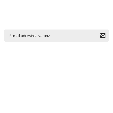
Ürün fiyatı diğer sitelerden daha pahalı.
Bu ürüne benzer farklı alternatifler olmalı.
E-Bültene Kayıt Olun
Bahçelievler mah 2088 Sk. NO 31 B Melikgazi/Kayseri
"epartsford.com bir Toprakçı Otomotiv kuruluşudur."