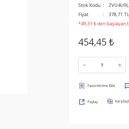
Stok Kodu
ZVU4U9L
Fiyat
378,71 T
*49,31 ₺ den başlayan ta
454,45 ₺
Karşılaşt
Paylaş