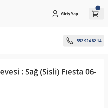
Giriş Yap
552 924 82 14
evesi : Sağ (Sisli) Fıesta 06-