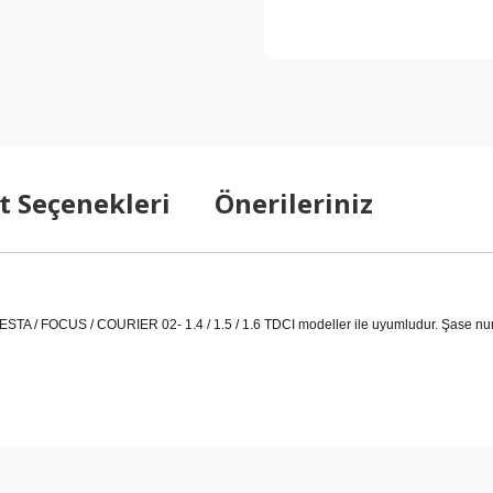
t Seçenekleri
Önerileriniz
 / FOCUS / COURIER 02- 1.4 / 1.5 / 1.6 TDCI modeller ile uyumludur. Şase numa
arda yetersiz gördüğünüz noktaları öneri formunu kullanarak tarafımıza ilet
Bu ürüne ilk yorumu siz yapın!