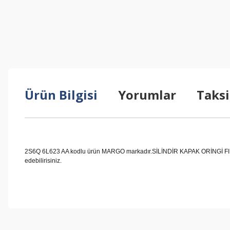
Ürün Bilgisi
Yorumlar
Taksi
2S6Q 6L623 AA kodlu ürün MARGO markadır.SİLİNDİR KAPAK ORİNGİ FIESTA
edebilirisiniz.
Bu ürünün fiyat bilgisi, resim, ürün açıklamalarında ve diğer konul
Görüş ve önerileriniz için teşekkür ederiz.