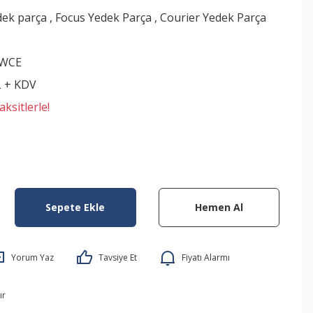
dek parça
,
Focus Yedek Parça
,
Courier Yedek Parça
NWCE
L + KDV
ksitlerle!
Sepete Ekle
Hemen Al
Yorum Yaz
Tavsiye Et
Fiyatı Alarmı
ır