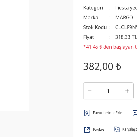
Kategori
Fiesta ye
Marka
MARGO
Stok Kodu
CLCLF9
Fiyat
318,33 T
*41,45 ₺ den başlayan ta
382,00 ₺
Karşılaşt
Paylaş