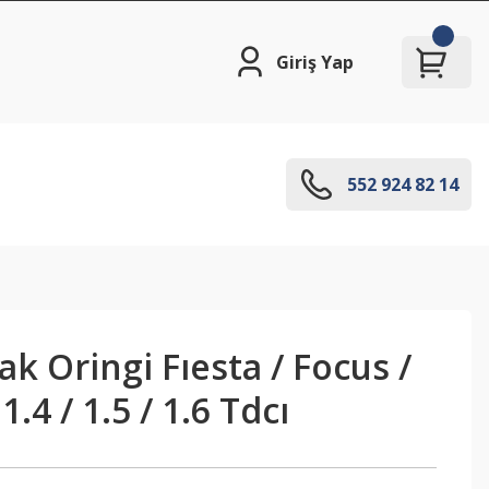
Giriş Yap
552 924 82 14
ak Oringi Fıesta / Focus /
1.4 / 1.5 / 1.6 Tdcı