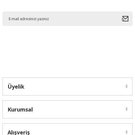
E-Bültene Kayıt Olun
Ürün resmi kalitesiz, bozuk veya görüntülenemiyor.
Ürün açıklamasında eksik bilgiler bulunuyor.
Ürün bilgilerinde hatalar bulunuyor.
Ürün fiyatı diğer sitelerden daha pahalı.
Bu ürüne benzer farklı alternatifler olmalı.
Bahçelievler mah 2088 Sk. NO 31 B Melikgazi/Kayseri "epartsford.com bir
Toprakçı Otomotiv kuruluşudur."
Gönder
Üyelik
Kurumsal
Alışveriş