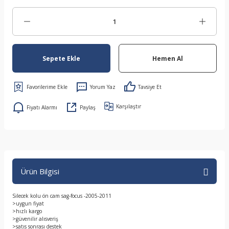
Sepete Ekle
Hemen Al
Yorum Yaz
Tavsiye Et
Karşılaştır
Fiyatı Alarmı
Paylaş
Ürün Bilgisi
Silecek kolu ön cam sag-focus -2005-2011
>uygun fiyat
>hızlı kargo
>güvenilir alısveriş
>satıs sonrası destek