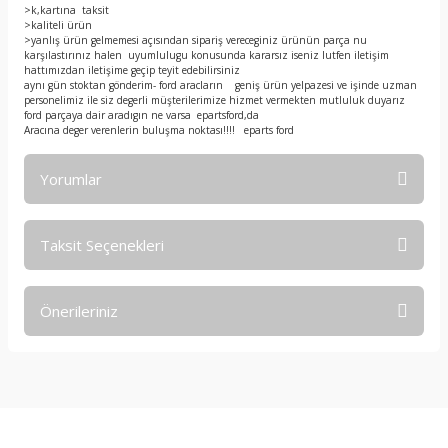
>k,kartına taksit
>kaliteli ürün
>yanlış ürün gelmemesi açısından sipariş vereceginiz ürünün parça nu
karşılastırınız halen uyumlulugu konusunda kararsız iseniz lutfen iletişim
hattımızdan iletişime geçip teyit edebilirsiniz
aynı gün stoktan gönderim- ford aracların geniş ürün yelpazesi ve işinde uzman
personelimiz ile siz degerli müşterilerimize hizmet vermekten mutluluk duyarız
ford parçaya dair aradıgın ne varsa epartsford,da
Aracına deger verenlerin buluşma noktası!!!! eparts ford
Yorumlar
Taksit Seçenekleri
Bu ürüne ilk yorumu siz yapın!
Önerileriniz
Yorum Yaz
Bu ürünün fiyat bilgisi, resim, ürün açıklamalarında ve diğer
konularda yetersiz gördüğünüz noktaları öneri formunu
kullanarak tarafımıza iletebilirsiniz.
Görüş ve önerileriniz için teşekkür ederiz.