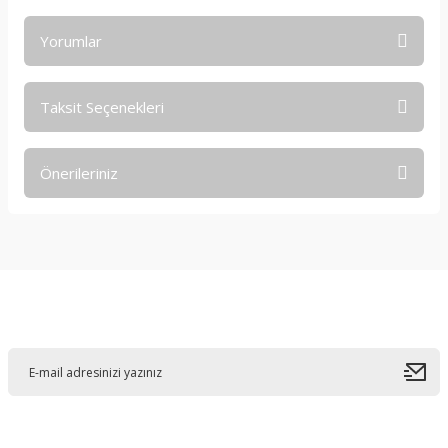
Yorumlar
Taksit Seçenekleri
Bu ürüne ilk yorumu siz yapın!
Önerileriniz
Yorum Yaz
Bu ürünün fiyat bilgisi, resim, ürün açıklamalarında ve diğer
konularda yetersiz gördüğünüz noktaları öneri formunu
kullanarak tarafımıza iletebilirsiniz.
Görüş ve önerileriniz için teşekkür ederiz.
E-Bültene Kayıt Olun
Ürün resmi kalitesiz, bozuk veya görüntülenemiyor.
Ürün açıklamasında eksik bilgiler bulunuyor.
Ürün bilgilerinde hatalar bulunuyor.
Ürün fiyatı diğer sitelerden daha pahalı.
Bu ürüne benzer farklı alternatifler olmalı.