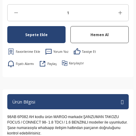
Sepete Ekle
Hemen Al
Yorum Yaz
Tavsiye Et
Karşılaştır
Fiyatı Alarmı
Paylaş
Ürün Bilgisi
98AB 6P082 AH kodlu ürün MARGO markadır.ŞANZUMAN TAKOZU
FOCUS / CONNECT 98- 1.8 TDCI / 1.6 BENZINLI modeller ile uyumludur.
Şase numarasıyla whatsapp iletişim hattından parçanın doğruluğunu
kontrol edebilirisiniz.