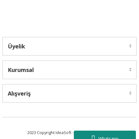
Bahçelievler mah 2088 Sk. NO 31 B Melikgazi/Kayseri "epartsford.com bir
Toprakçı Otomotiv kuruluşudur."
Gönder
Üyelik
Kurumsal
Alışveriş
2023 Copyright IdeaSoft - Tüm Hakları Saklıdır.
Whatsapp