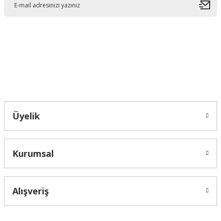
Ürün bilgilerinde hatalar bulunuyor.
Ürün fiyatı diğer sitelerden daha pahalı.
Bu ürüne benzer farklı alternatifler olmalı.
Bahçelievler mah 2088 Sk. NO 31 B Melikgazi/Kayseri "epartsford.com bir
Toprakçı Otomotiv kuruluşudur."
Gönder
Üyelik
Kurumsal
Alışveriş