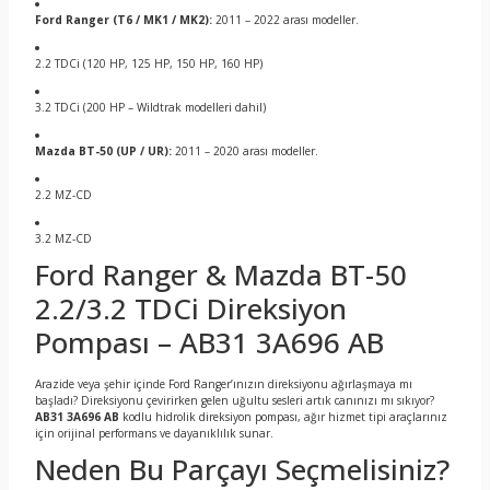
Ford Ranger (T6 / MK1 / MK2):
2011 – 2022 arası modeller.
2.2 TDCi (120 HP, 125 HP, 150 HP, 160 HP)
3.2 TDCi (200 HP – Wildtrak modelleri dahil)
Mazda BT-50 (UP / UR):
2011 – 2020 arası modeller.
2.2 MZ-CD
3.2 MZ-CD
Ford Ranger & Mazda BT-50
2.2/3.2 TDCi Direksiyon
Pompası – AB31 3A696 AB
Arazide veya şehir içinde Ford Ranger’ınızın direksiyonu ağırlaşmaya mı
başladı? Direksiyonu çevirirken gelen uğultu sesleri artık canınızı mı sıkıyor?
AB31 3A696 AB
kodlu hidrolik direksiyon pompası, ağır hizmet tipi araçlarınız
için orijinal performans ve dayanıklılık sunar.
Neden Bu Parçayı Seçmelisiniz?