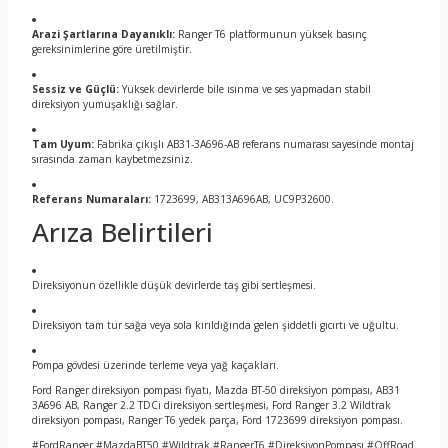
Arazi Şartlarına Dayanıklı:
Ranger T6 platformunun yüksek basınç
gereksinimlerine göre üretilmiştir.
Sessiz ve Güçlü:
Yüksek devirlerde bile ısınma ve ses yapmadan stabil
direksiyon yumuşaklığı sağlar.
Tam Uyum:
Fabrika çıkışlı AB31-3A696-AB referans numarası sayesinde montaj
sırasında zaman kaybetmezsiniz.
Referans Numaraları:
1723699, AB313A696AB, UC9P32600.
Arıza Belirtileri
Direksiyonun özellikle düşük devirlerde taş gibi sertleşmesi.
Direksiyon tam tur sağa veya sola kırıldığında gelen şiddetli gıcırtı ve uğultu.
Pompa gövdesi üzerinde terleme veya yağ kaçakları.
Ford Ranger direksiyon pompası fiyatı, Mazda BT-50 direksiyon pompası, AB31
3A696 AB, Ranger 2.2 TDCi direksiyon sertleşmesi, Ford Ranger 3.2 Wildtrak
direksiyon pompası, Ranger T6 yedek parça, Ford 1723699 direksiyon pompası.
#FordRanger #MazdaBT50 #Wildtrak #RangerT6 #DireksiyonPompası #OffRoad