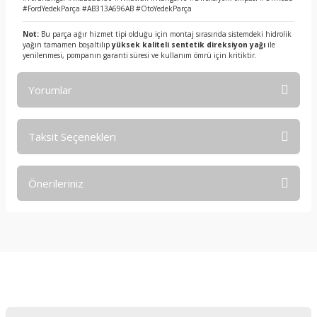
#FordYedekParça #AB313A696AB #OtoYedekParça
Not:
Bu parça ağır hizmet tipi olduğu için montaj sırasında sistemdeki hidrolik
yağın tamamen boşaltılıp
yüksek kaliteli sentetik direksiyon yağı
ile
yenilenmesi, pompanın garanti süresi ve kullanım ömrü için kritiktir.
Yorumlar
Taksit Seçenekleri
Bu ürüne ilk yorumu siz yapın!
Önerileriniz
Yorum Yaz
Bu ürünün fiyat bilgisi, resim, ürün açıklamalarında ve diğer
konularda yetersiz gördüğünüz noktaları öneri formunu
kullanarak tarafımıza iletebilirsiniz.
Görüş ve önerileriniz için teşekkür ederiz.
E-Bültene Kayıt Olun
Ürün resmi kalitesiz, bozuk veya görüntülenemiyor.
Ürün açıklamasında eksik bilgiler bulunuyor.