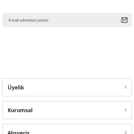
E-Bültene Kayıt Olun
Ürün resmi kalitesiz, bozuk veya görüntülenemiyor.
Ürün açıklamasında eksik bilgiler bulunuyor.
Ürün bilgilerinde hatalar bulunuyor.
Ürün fiyatı diğer sitelerden daha pahalı.
Bu ürüne benzer farklı alternatifler olmalı.
Bahçelievler mah 2088 Sk. NO 31 B Melikgazi/Kayseri "epartsford.com bir
Toprakçı Otomotiv kuruluşudur."
Gönder
Üyelik
Kurumsal
Alışveriş