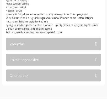
>güvenilir alısveriş
>satıs sonrası destek
>k,kartına taksit
>kaliteli ürün
>yanlış ürün gelmemesi açısından sipariş vereceginiz ürünün parça nu
karşılastırınız halen uyumlulugu konusunda kararsız iseniz lutfen iletişim
hattından iletişime geçip teyit ediniz
aynı gün stoktan gönderim- ford aracların geniş yedek parça çesitliligi ve işinde
uzman personelimiz ile hizmetinizdeyiz
ford parçaya dair aradıgın ne varsa epartsford,da
Yorumlar
Taksit Seçenekleri
Bu ürüne ilk yorumu siz yapın!
Önerileriniz
Yorum Yaz
Bu ürünün fiyat bilgisi, resim, ürün açıklamalarında ve diğer
konularda yetersiz gördüğünüz noktaları öneri formunu
kullanarak tarafımıza iletebilirsiniz.
Görüş ve önerileriniz için teşekkür ederiz.