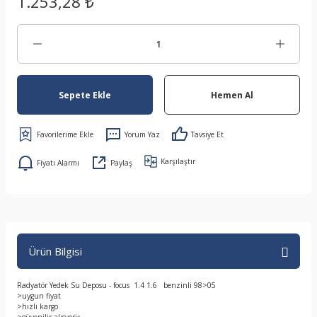
1.253,28 ₺
Sepete Ekle
Hemen Al
Yorum Yaz
Tavsiye Et
Karşılaştır
Fiyatı Alarmı
Paylaş
Ürün Bilgisi
Radyatör Yedek Su Deposu - focus 1.4 1.6 benzinli 98>05
>uygun fiyat
>hızlı kargo