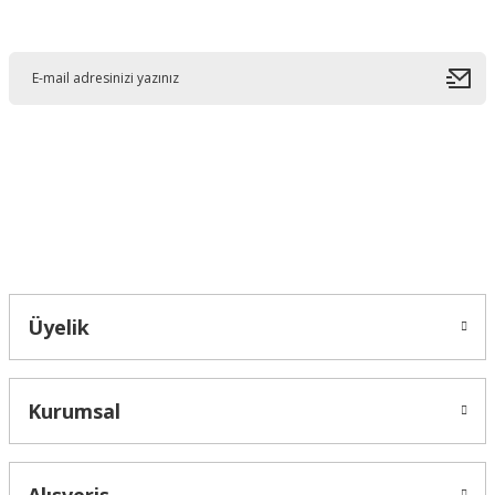
E-Bültene Kayıt Olun
Ürün resmi kalitesiz, bozuk veya görüntülenemiyor.
Ürün açıklamasında eksik bilgiler bulunuyor.
Ürün bilgilerinde hatalar bulunuyor.
Ürün fiyatı diğer sitelerden daha pahalı.
Bu ürüne benzer farklı alternatifler olmalı.
Bahçelievler mah 2088 Sk. NO 31 B Melikgazi/Kayseri "epartsford.com bir
Toprakçı Otomotiv kuruluşudur."
Gönder
Üyelik
Kurumsal
Alışveriş