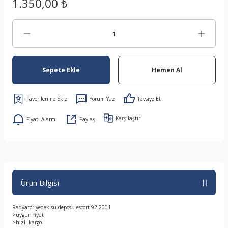
1.350,00 ₺
Sepete Ekle
Hemen Al
Yorum Yaz
Tavsiye Et
Karşılaştır
Fiyatı Alarmı
Paylaş
Ürün Bilgisi
Radyatör yedek su deposu-escort 92-2001
>uygun fiyat
>hızlı kargo