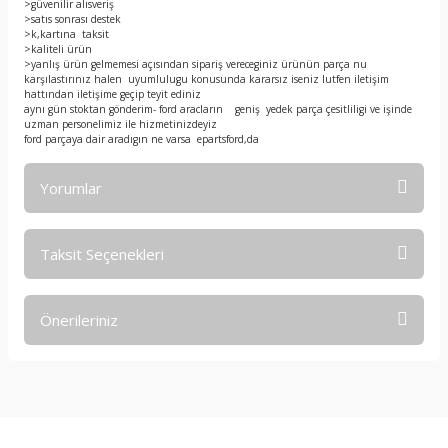
>güvenilir alısveriş
>satıs sonrası destek
>k,kartına taksit
>kaliteli ürün
>yanlış ürün gelmemesi açısından sipariş vereceginiz ürünün parça nu
karşılastırınız halen uyumlulugu konusunda kararsız iseniz lutfen iletişim
hattından iletişime geçip teyit ediniz
aynı gün stoktan gönderim- ford aracların geniş yedek parça çesitliligi ve işinde
uzman personelimiz ile hizmetinizdeyiz
ford parçaya dair aradıgın ne varsa epartsford,da
Yorumlar
Taksit Seçenekleri
Bu ürüne ilk yorumu siz yapın!
Önerileriniz
Yorum Yaz
Bu ürünün fiyat bilgisi, resim, ürün açıklamalarında ve diğer
konularda yetersiz gördüğünüz noktaları öneri formunu
kullanarak tarafımıza iletebilirsiniz.
Görüş ve önerileriniz için teşekkür ederiz.