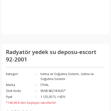
Radyatör yedek su deposu-escort
92-2001
Kategori
Isıtma ve Soğutma Sistemi
,
Isıtma ve
Soğutma Sistemi
Marka
İTHAL
Stok Kodu
95AB 8K218 B2D*
Fiyat
1.125,00 TL + KDV
*146,49 ₺ den başlayan taksitlerle!