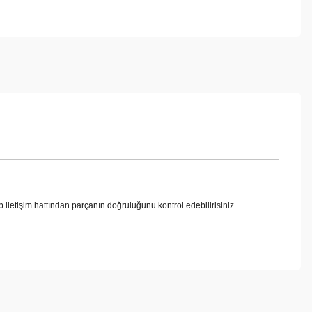
im hattından parçanın doğruluğunu kontrol edebilirisiniz.
ebilirsiniz.