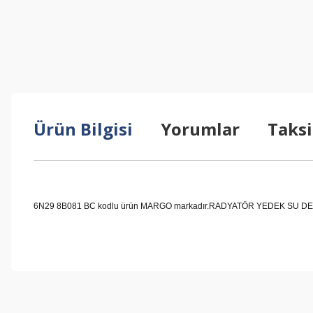
Ürün Bilgisi
Yorumlar
Taksi
6N29 8B081 BC kodlu ürün MARGO markadır.RADYATÖR YEDEK SU DEPO HOR
Bu ürünün fiyat bilgisi, resim, ürün açıklamalarında ve diğer konul
Görüş ve önerileriniz için teşekkür ederiz.
Ürün resmi kalitesiz, bozuk veya görüntülenemiyor.