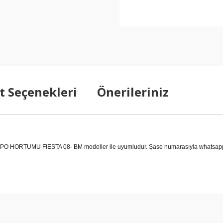
t Seçenekleri
Önerileriniz
TUMU FIESTA 08- BM modeller ile uyumludur. Şase numarasıyla whatsapp iletiş
arda yetersiz gördüğünüz noktaları öneri formunu kullanarak tarafımıza ilet
Bu ürüne ilk yorumu siz yapın!