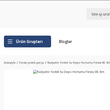
Ürün Grupları
Bloglar
Anasayfa
Fiesta yedek parça
Radyatör Yedek Su Depo Hortumu Fıesta 08- B