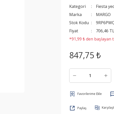
Kategori
Fiesta ye
Marka
MARGO
Stok Kodu
9RP6PW
Fiyat
706,46 T
*91,99 ₺ den başlayan ta
847,75 ₺
Karşılaşt
Paylaş