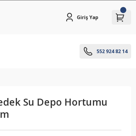
Giriş Yap
552 924 82 14
Yedek Su Depo Hortumu
Bm