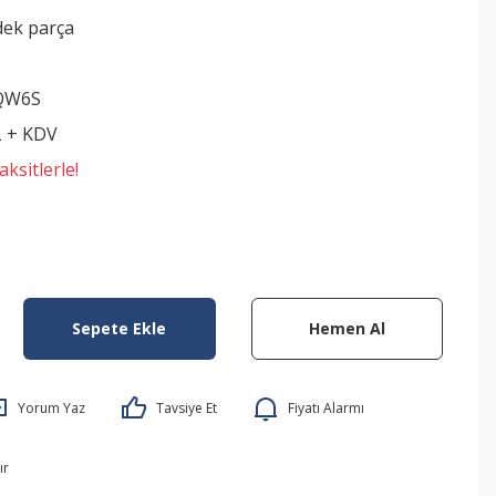
dek parça
QW6S
L + KDV
ksitlerle!
Sepete Ekle
Hemen Al
Yorum Yaz
Tavsiye Et
Fiyatı Alarmı
ır