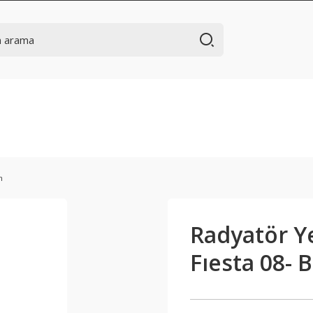
m
Radyatör 
Fıesta 08- 