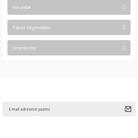
Yorumlar
Taksit Seçenekleri
Bu ürüne ilk yorumu siz yapın!
Önerileriniz
Yorum Yaz
Bu ürünün fiyat bilgisi, resim, ürün açıklamalarında ve diğer
konularda yetersiz gördüğünüz noktaları öneri formunu
kullanarak tarafımıza iletebilirsiniz.
Görüş ve önerileriniz için teşekkür ederiz.
E-Bültene Kayıt Olun
Ürün resmi kalitesiz, bozuk veya görüntülenemiyor.
Ürün açıklamasında eksik bilgiler bulunuyor.
Ürün bilgilerinde hatalar bulunuyor.
Ürün fiyatı diğer sitelerden daha pahalı.
Bu ürüne benzer farklı alternatifler olmalı.