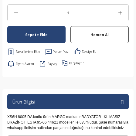
Sepete Ekle
Hemen Al
Yorum Yaz
Tavsiye Et
Karşılaştır
Fiyatı Alarmı
Paylaş
Ürün Bilgisi
XS6H 8005 DA kodlu ürün MARGO markadır.RADYATÖR : KLİMASIZ
BRAZİNG FIESTA 95-06 44621 modeller ile uyumludur. Şase numarasıyla
whatsapp iletişim hattından parçanın doğruluğunu kontrol edebilirisiniz.