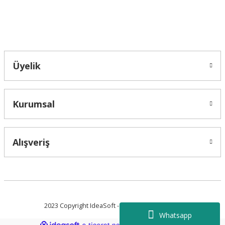
Bahçelievler mah 2088 Sk. NO 31 B Melikgazi/Kayseri "epartsford.com bir
Toprakçı Otomotiv kuruluşudur."
Gönder
Üyelik
Kurumsal
Alışveriş
2023 Copyright IdeaSoft - Tüm Hakları Saklıdır.
Whatsapp
ideasoft
ile