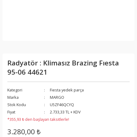
Radyatör : Klimasız Brazing Fıesta
95-06 44621
Kategori
Fiesta yedek parça
Marka
MARGO
Stok Kodu
U5ZF46QCYQ
Fiyat
2.733,33 TL + KDV
*355,93 ₺ den başlayan taksitlerle!
3.280,00 ₺