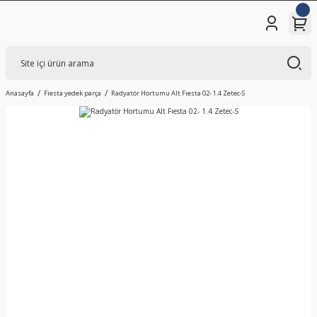
Anasayfa
Fiesta yedek parça
Radyatör Hortumu Alt Fıesta 02- 1.4 Zetec-S