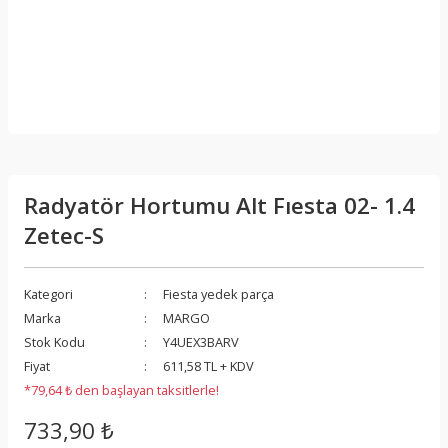
Radyatör Hortumu Alt Fıesta 02- 1.4
Zetec-S
Kategori
Fiesta yedek parça
Marka
MARGO
Stok Kodu
Y4UEX3BARV
Fiyat
611,58 TL + KDV
*79,64 ₺ den başlayan taksitlerle!
733,90 ₺