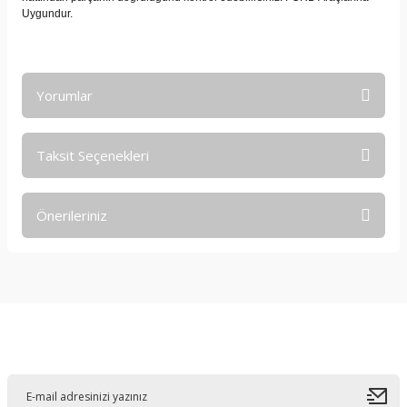
Uygundur.
Yorumlar
Taksit Seçenekleri
Bu ürüne ilk yorumu siz yapın!
Önerileriniz
Yorum Yaz
Bu ürünün fiyat bilgisi, resim, ürün açıklamalarında ve diğer
konularda yetersiz gördüğünüz noktaları öneri formunu
kullanarak tarafımıza iletebilirsiniz.
Görüş ve önerileriniz için teşekkür ederiz.
E-Bültene Kayıt Olun
Ürün resmi kalitesiz, bozuk veya görüntülenemiyor.
Ürün açıklamasında eksik bilgiler bulunuyor.