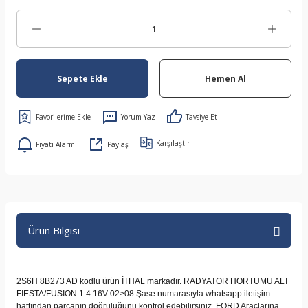
Sepete Ekle
Hemen Al
Yorum Yaz
Tavsiye Et
Karşılaştır
Fiyatı Alarmı
Paylaş
Ürün Bilgisi
2S6H 8B273 AD kodlu ürün İTHAL markadır. RADYATOR HORTUMU ALT
FIESTA/FUSION 1.4 16V 02>08 Şase numarasıyla whatsapp iletişim
hattından parçanın doğruluğunu kontrol edebilirsiniz. FORD Araçlarına