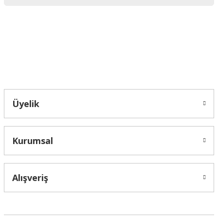
Ürün bilgilerinde hatalar bulunuyor.
Ürün fiyatı diğer sitelerden daha pahalı.
Bu ürüne benzer farklı alternatifler olmalı.
Bahçelievler mah 2088 Sk. NO 31 B Melikgazi/Kayseri "epartsford.com bir
Toprakçı Otomotiv kuruluşudur."
Gönder
Üyelik
Kurumsal
Alışveriş