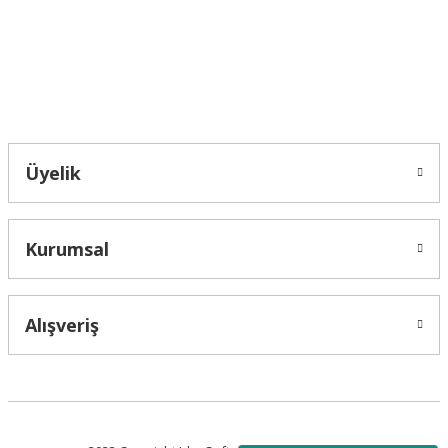
Bu ürüne benzer farklı alternatifler olmalı.
Bahçelievler mah 2088 Sk. NO 31 B Melikgazi/Kayseri "epartsford.com bir
Toprakçı Otomotiv kuruluşudur."
Gönder
Üyelik
Kurumsal
Alışveriş