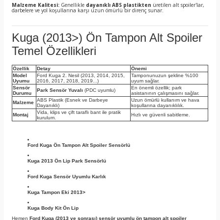
Malzeme Kalitesi:
Genellikle
dayanıklı ABS plastikten
üretilen alt spoiler'lar,
darbelere ve yol koşullarına karşı uzun ömürlü bir direnç sunar.
Kuga (2013>) Ön Tampon Alt Spoiler
Temel Özellikleri
Özellik
Detay
Önemi
Model
Ford Kuga 2. Nesil (2013, 2014, 2015,
Tamponunuzun şekline %100
Uyumu
2016, 2017, 2018, 2019...)
uyum sağlar.
Sensör
En önemli özellik; park
Park Sensör Yuvalı
(PDC uyumlu)
Durumu
asistanının çalışmasını sağlar.
ABS Plastik (Esnek ve Darbeye
Uzun ömürlü kullanım ve hava
Malzeme
Dayanıklı)
koşullarına dayanıklılık.
Vida, klips ve çift taraflı bant ile pratik
Montaj
Hızlı ve güvenli sabitleme.
kurulum.
Ford Kuga Ön Tampon Alt Spoiler Sensörlü
Kuga 2013 Ön Lip Park Sensörlü
Ford Kuga Sensör Uyumlu Karlık
Kuga Tampon Eki 2013>
Kuga Body Kit Ön Lip
Hemen
Ford Kuga (2013 ve sonrası) sensör uyumlu ön tampon alt spoiler