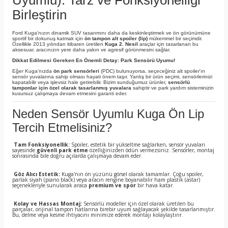
Uyumlu): Tarz ve Fonksiyonelliği
Birleştirin
Ford Kuga'nızın dinamik SUV tasarımını daha da keskinleştirmek ve ön görünümüne
sportif bir dokunuş katmak için
ön tampon alt spoiler (lip)
mükemmel bir seçimdir.
Özellikle 2013 yılından itibaren üretilen
Kuga 2. Nesil
araçlar için tasarlanan bu
aksesuar, aracınızın yere daha yakın ve agresif görünmesini sağlar.
Dikkat Edilmesi Gereken En Önemli Detay: Park Sensörü Uyumu!
Eğer Kuga'nızda
ön park sensörleri
(PDC) bulunuyorsa, seçeceğiniz alt spoiler'ın
sensör yuvalarına sahip olması hayati önem taşır. Yanlış bir ürün seçimi, sensörlerinizi
kapatabilir veya işlevsiz hale getirebilir. Bizim sunduğumuz ürünler,
sensörlü
tamponlar için özel olarak tasarlanmış yuvalara
sahiptir ve park yardım sisteminizin
kusursuz çalışmaya devam etmesini garanti eder.
Neden Sensör Uyumlu Kuga Ön Lip
Tercih Etmelisiniz?
Tam Fonksiyonellik:
Spoiler, estetik bir yükseltme sağlarken, sensör yuvaları
sayesinde
güvenli park etme
özelliğinizden ödün vermezsiniz. Sensörler, montaj
sonrasında bile doğru açılarda çalışmaya devam eder.
Göz Alıcı Estetik:
Kuga'nın ön yüzünü görsel olarak tamamlar. Çoğu spoiler,
parlak siyah (piano black) veya aracın rengine boyanabilir ham plastik (astar)
seçenekleriyle sunularak araca
premium ve spor
bir hava katar.
Kolay ve Hassas Montaj:
Sensörlü modeller için özel olarak üretilen bu
parçalar, orijinal tampon hatlarına birebir uyum sağlayacak şekilde tasarlanmıştır.
Bu, delme veya kesme ihtiyacını minimize ederek montajı kolaylaştırır.