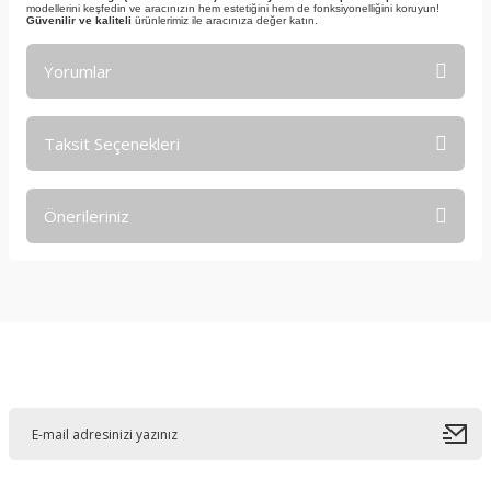
modellerini keşfedin ve aracınızın hem estetiğini hem de fonksiyonelliğini koruyun!
Güvenilir ve kaliteli
ürünlerimiz ile aracınıza değer katın.
Yorumlar
Taksit Seçenekleri
Bu ürüne ilk yorumu siz yapın!
Önerileriniz
Yorum Yaz
Bu ürünün fiyat bilgisi, resim, ürün açıklamalarında ve diğer
konularda yetersiz gördüğünüz noktaları öneri formunu
kullanarak tarafımıza iletebilirsiniz.
Görüş ve önerileriniz için teşekkür ederiz.
E-Bültene Kayıt Olun
Ürün resmi kalitesiz, bozuk veya görüntülenemiyor.
Ürün açıklamasında eksik bilgiler bulunuyor.
Ürün bilgilerinde hatalar bulunuyor.
Ürün fiyatı diğer sitelerden daha pahalı.