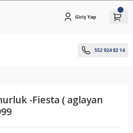
Giriş Yap
552 924 82 14
rluk -Fiesta ( aglayan
999