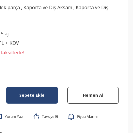
dek parça
,
Kaporta ve Dış Aksam
,
Kaporta ve Dış
5 aj
 TL + KDV
aksitlerle!
Sepete Ekle
Hemen Al
Yorum Yaz
Tavsiye Et
Fiyatı Alarmı
ır