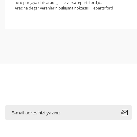
ford parçaya dair aradıgın ne varsa epartsford,da
Aracına deger verenlerin buluşma noktası!!!! eparts ford
Bu ürünün fiyat bilgisi, resim, ürün açıklamalarında ve diğer konul
Görüş ve önerileriniz için teşekkür ederiz.
Ürün resmi kalitesiz, bozuk veya görüntülenemiyor.
Ürün açıklamasında eksik bilgiler bulunuyor.
Ürün bilgilerinde hatalar bulunuyor.
Ürün fiyatı diğer sitelerden daha pahalı.
Bu ürüne benzer farklı alternatifler olmalı.
E-Bültene Kayıt Olun