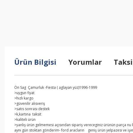
Ürün Bilgisi
Yorumlar
Taksi
Ön Sag Çamurluk -Fiesta ( aglayan yüz)1996-1999
>uygun fiyat
>hızlı kargo
>güvenilir alısveriş
>satıs sonrası destek
>k,kartına taksit
>kaliteli ürün
>yanlış ürün gelmemesi açısından sipariş vereceginiz ürünün parça nu kar
aynı gün stoktan gönderim- ford aracların geniş ürün yelpazesi ve işi