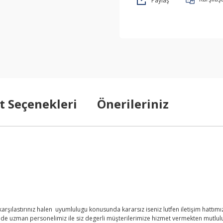
Paylaş
t Seçenekleri
Önerileriniz
şılastırınız halen uyumlulugu konusunda kararsız iseniz lutfen iletişim hattımızd
nde uzman personelimiz ile siz degerli müşterilerimize hizmet vermekten mutlul