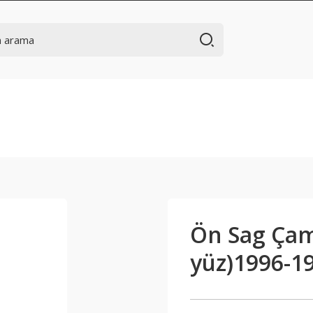
9
Ön Sag Çamu
yüz)1996-1