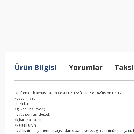
Ürün Bilgisi
Yorumlar
Taksi
Ön fren disk aynası takım-fiesta 08-18/ focus 98-04/fusion 02-12
>uygun fiyat
>hızlı kargo
>güvenilir alısveriş
>satıs sonrası destek
>k,kartına taksit
>kaliteli ürün
>yanlış ürün gelmemesi açısından sipariş vereceginiz ürünün parça nu kar