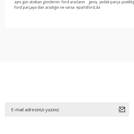
aynı gün stoktan gönderim- ford aracların geniş yedek parça çesitlilig
ford parçaya dair aradıgın ne varsa epartsford,da
Bu ürünün fiyat bilgisi, resim, ürün açıklamalarında ve diğer konul
Görüş ve önerileriniz için teşekkür ederiz.
Ürün resmi kalitesiz, bozuk veya görüntülenemiyor.
Ürün açıklamasında eksik bilgiler bulunuyor.
Ürün bilgilerinde hatalar bulunuyor.
Ürün fiyatı diğer sitelerden daha pahalı.
Bu ürüne benzer farklı alternatifler olmalı.
E-Bültene Kayıt Olun