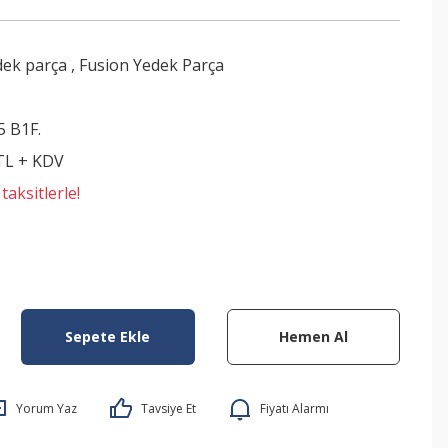
dek parça
,
Fusion Yedek Parça
5 B1F.
 TL + KDV
aksitlerle!
Sepete Ekle
Hemen Al
Yorum Yaz
Tavsiye Et
Fiyatı Alarmı