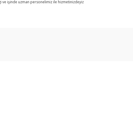
i ve işinde uzman personelimiz ile hizmetinizdeyiz
arda yetersiz gördüğünüz noktaları öneri formunu kullanarak tarafımıza ilet
Bu ürüne ilk yorumu siz yapın!
Yorum Yaz
Üyelik
Yeni Üyelik
Gönder
Üye Girişi