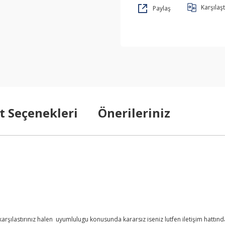
Karşılaşt
Paylaş
t Seçenekleri
Önerileriniz
şılastırınız halen uyumlulugu konusunda kararsız iseniz lutfen iletişim hattından