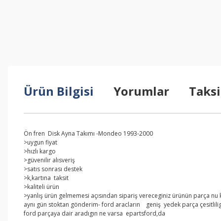
Ürün Bilgisi
Yorumlar
Taksi
Ön fren Disk Ayna Takımı -Mondeo 1993-2000
>uygun fiyat
>hızlı kargo
>güvenilir alısveriş
>satıs sonrası destek
>k,kartına taksit
>kaliteli ürün
>yanlış ürün gelmemesi açısından sipariş vereceginiz ürünün parça nu kar
aynı gün stoktan gönderim- ford aracların geniş yedek parça çesitlilig
ford parçaya dair aradıgın ne varsa epartsford,da