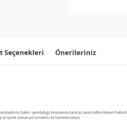
t Seçenekleri
Önerileriniz
şılastırınız halen uyumlulugu konusunda kararsız iseniz lutfen iletişim hattından
i ve işinde uzman personelimiz ile hizmetinizdeyiz