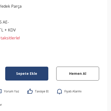
edek Parça
5 AE-
 TL + KDV
aksitlerle!
Sepete Ekle
Hemen Al
Yorum Yaz
Tavsiye Et
Fiyatı Alarmı
ır