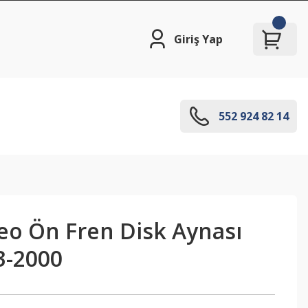
Giriş Yap
552 924 82 14
o Ön Fren Disk Aynası
3-2000