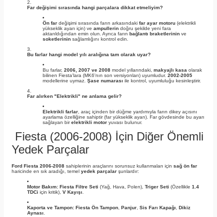
Far değişimi sırasında hangi parçalara dikkat etmeliyim?
Ön far
değişimi sırasında farın arkasındaki
far ayar motoru
(elektrikli
yükseklik ayarı için) ve
ampullerin
doğru şekilde yeni fara
aktarıldığından emin olun. Ayrıca farın
bağlantı braketlerinin
ve
soketlerinin
sağlamlığını kontrol edin.
Bu farlar hangi model yılı aralığına tam olarak uyar?
Bu farlar,
2006, 2007 ve 2008
model yıllarındaki,
makyajlı kasa
olarak
bilinen Fiesta'lara (MK6'nın son versiyonları) uyumludur.
2002-2005
modellerine uymaz.
Şase numarası
ile kontrol, uyumluluğu kesinleştirir.
Far alırken "Elektrikli" ne anlama gelir?
Elektrikli farlar
, araç içinden bir düğme yardımıyla farın dikey açısını
ayarlama özelliğine sahiptir (far yükseklik ayarı). Far gövdesinde bu ayarı
sağlayan bir
elektrikli motor
yuvası bulunur.
Fiesta (2006-2008) İçin Diğer Önemli
Yedek Parçalar
Ford Fiesta 2006-2008
sahiplerinin araçlarını sorunsuz kullanmaları için
sağ ön far
haricinde en sık aradığı, temel
yedek parçalar
şunlardır:
Motor Bakım:
Fiesta Filtre Seti
(Yağ, Hava, Polen),
Triger Seti
(Özellikle
1.4
TDCi
için kritik),
V Kayışı
.
Kaporta ve Tampon:
Fiesta Ön Tampon
,
Panjur
,
Sis Farı Kapağı
,
Dikiz
Aynası
.