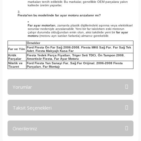
markaları tercih edilebilir. Bu markalar, genellikle OEM parçalara yakın
kalitede üretim yaparlar.
Fiesta'nın bu modelinde far ayar motoru arızalanır mı?
Far ayar motorları
, zamanla plastik dişlilerindeki aşınma veya elektriksel
sorunlar nedeniyle arızalanabilir. Yeni bir far takılırken eski motorun
çalışır durumda olduğundan emin olun, aksi takdirde yeni bir
far ayar
motoru
(motoru ayrı satılan farlarda) almanız gerekebilir.
Örnekler
Ford Fiesta Ön Far Sağ 2006-2008
,
Fiesta MK6 Sağ Far
,
Far Sağ Tek
Far ve Yön
Adet
,
Fiesta Makyajlı Kasa Far
Kritik
Fiesta Yedek Parça Fiyatları
,
Triger Seti TDCi
,
Ön Tampon 2008
,
Parçalar
Amortisör Fiesta
,
Far Ayar Motoru
Nitelik ve
Ford Fiesta Yan Sanayi Far
,
Sağ Far Orijinal
,
2006-2008 Fiesta
Ticaret
Parçaları
,
Far Montajı
Yorumlar
Taksit Seçenekleri
Bu ürüne ilk yorumu siz yapın!
Önerileriniz
Yorum Yaz