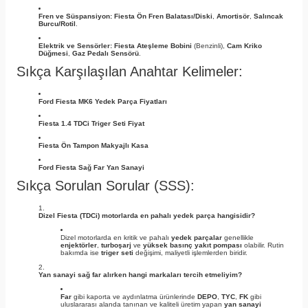
Fren ve Süspansiyon:
Fiesta Ön Fren Balatası/Diski
,
Amortisör
,
Salıncak
Burcu/Rotil
.
Elektrik ve Sensörler:
Fiesta Ateşleme Bobini
(Benzinli),
Cam Kriko
Düğmesi
,
Gaz Pedalı Sensörü
.
Sıkça Karşılaşılan Anahtar Kelimeler:
Ford Fiesta MK6 Yedek Parça Fiyatları
Fiesta 1.4 TDCi Triger Seti Fiyat
Fiesta Ön Tampon Makyajlı Kasa
Ford Fiesta Sağ Far Yan Sanayi
Sıkça Sorulan Sorular (SSS):
Dizel Fiesta (TDCi) motorlarda en pahalı yedek parça hangisidir?
Dizel motorlarda en kritik ve pahalı
yedek parçalar
genellikle
enjektörler
,
turboşarj
ve
yüksek basınç yakıt pompası
olabilir. Rutin
bakımda ise
triger seti
değişimi, maliyetli işlemlerden biridir.
Yan sanayi sağ far alırken hangi markaları tercih etmeliyim?
Far
gibi kaporta ve aydınlatma ürünlerinde
DEPO
,
TYC
,
FK
gibi
uluslararası alanda tanınan ve kaliteli üretim yapan
yan sanayi