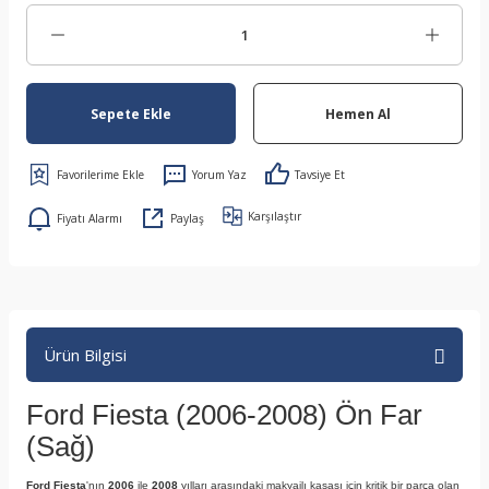
Sepete Ekle
Hemen Al
Yorum Yaz
Tavsiye Et
Karşılaştır
Fiyatı Alarmı
Paylaş
Ürün Bilgisi
Ford Fiesta (2006-2008) Ön Far
(Sağ)
Ford Fiesta
'nın
2006
ile
2008
yılları arasındaki makyajlı kasası için kritik bir parça olan