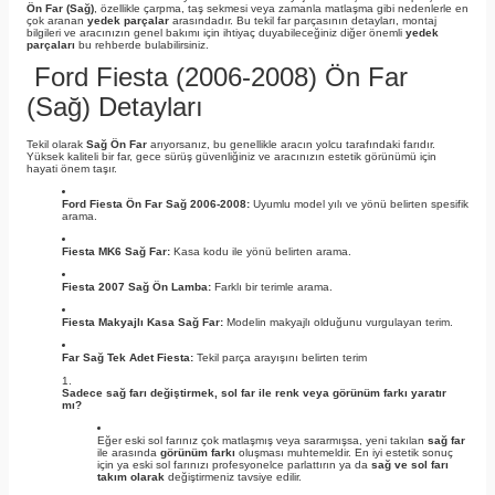
Ön Far (Sağ)
, özellikle çarpma, taş sekmesi veya zamanla matlaşma gibi nedenlerle en
çok aranan
yedek parçalar
arasındadır. Bu tekil far parçasının detayları, montaj
bilgileri ve aracınızın genel bakımı için ihtiyaç duyabileceğiniz diğer önemli
yedek
parçaları
bu rehberde bulabilirsiniz.
Ford Fiesta (2006-2008) Ön Far
(Sağ) Detayları
Tekil olarak
Sağ Ön Far
arıyorsanız, bu genellikle aracın yolcu tarafındaki farıdır.
Yüksek kaliteli bir far, gece sürüş güvenliğiniz ve aracınızın estetik görünümü için
hayati önem taşır.
Ford Fiesta Ön Far Sağ 2006-2008:
Uyumlu model yılı ve yönü belirten spesifik
arama.
Fiesta MK6 Sağ Far:
Kasa kodu ile yönü belirten arama.
Fiesta 2007 Sağ Ön Lamba:
Farklı bir terimle arama.
Fiesta Makyajlı Kasa Sağ Far:
Modelin makyajlı olduğunu vurgulayan terim.
Far Sağ Tek Adet Fiesta:
Tekil parça arayışını belirten terim
Sadece sağ farı değiştirmek, sol far ile renk veya görünüm farkı yaratır
mı?
Eğer eski sol farınız çok matlaşmış veya sararmışsa, yeni takılan
sağ far
ile arasında
görünüm farkı
oluşması muhtemeldir. En iyi estetik sonuç
için ya eski sol farınızı profesyonelce parlattırın ya da
sağ ve sol farı
takım olarak
değiştirmeniz tavsiye edilir.