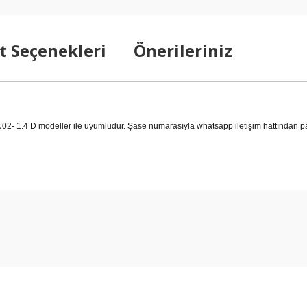
t Seçenekleri
Önerileriniz
4 D modeller ile uyumludur. Şase numarasıyla whatsapp iletişim hattından parç
arda yetersiz gördüğünüz noktaları öneri formunu kullanarak tarafımıza ilet
Bu ürüne ilk yorumu siz yapın!
Yorum Yaz