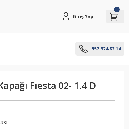
Giriş Yap
552 924 82 14
apağı Fıesta 02- 1.4 D
GR3L