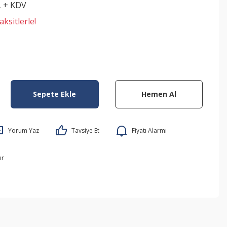
L + KDV
ksitlerle!
Sepete Ekle
Hemen Al
Yorum Yaz
Tavsiye Et
Fiyatı Alarmı
ır