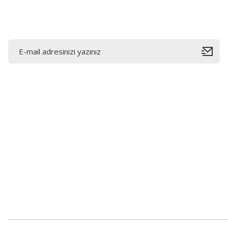
E-Bültene Kayıt Olun
Bahçelievler mah 2088 Sk. NO 31 B Melikgazi/Kayseri
"epartsford.com bir Toprakçı Otomotiv kuruluşudur."