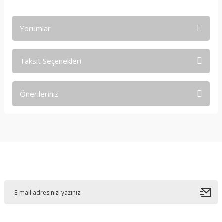
Yorumlar
Taksit Seçenekleri
Bu ürüne ilk yorumu siz yapın!
Önerileriniz
Yorum Yaz
Bu ürünün fiyat bilgisi, resim, ürün açıklamalarında ve diğer
konularda yetersiz gördüğünüz noktaları öneri formunu
kullanarak tarafımıza iletebilirsiniz.
Görüş ve önerileriniz için teşekkür ederiz.
E-Bültene Kayıt Olun
Ürün resmi kalitesiz, bozuk veya görüntülenemiyor.
Ürün açıklamasında eksik bilgiler bulunuyor.
Ürün bilgilerinde hatalar bulunuyor.
Ürün fiyatı diğer sitelerden daha pahalı.