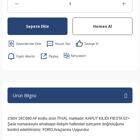
Sepete Ekle
Hemen Al
Yorum Yaz
Tavsiye Et
Karşılaştır
Fiyatı Alarmı
Paylaş
Ürün Bilgisi
2S6H 16C680 AF kodlu ürün İTHAL markadır. KAPUT KILIDI FIESTA 02>
Şase numarasıyla whatsapp iletişim hattından parçanın doğruluğunu
kontrol edebilirsiniz. FORD Araçlarına Uygundur.