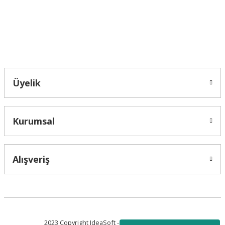
Bu ürüne benzer farklı alternatifler olmalı.
Bahçelievler mah 2088 Sk. NO 31 B Melikgazi/Kayseri "epartsford.com bir
Toprakçı Otomotiv kuruluşudur."
Gönder
Üyelik
Kurumsal
Alışveriş
2023 Copyright IdeaSoft - Tüm Hakları Saklıdır.