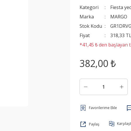
Kategori
Fiesta ye
Marka
MARGO
Stok Kodu
GR1DRV
Fiyat
318,33 T
*41,45 ₺ den başlayan ta
382,00 ₺
Karşılaşt
Paylaş