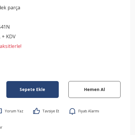
dek parça
G41N
L + KDV
ksitlerle!
Sepete Ekle
Hemen Al
Yorum Yaz
Tavsiye Et
Fiyatı Alarmı
ır