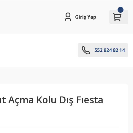
Giriş Yap
552 924 82 14
t Açma Kolu Dış Fıesta