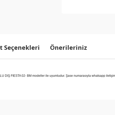
t Seçenekleri
Önerileriniz
FIESTA 02- BM modeller ile uyumludur. Şase numarasıyla whatsapp iletişim hat
arda yetersiz gördüğünüz noktaları öneri formunu kullanarak tarafımıza ilet
Bu ürüne ilk yorumu siz yapın!