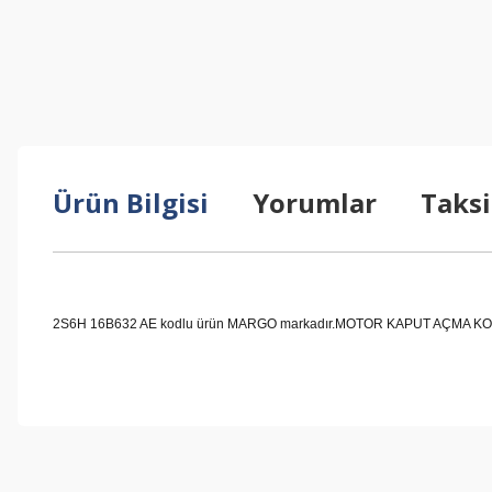
Ürün Bilgisi
Yorumlar
Taksi
2S6H 16B632 AE kodlu ürün MARGO markadır.MOTOR KAPUT AÇMA KOLU DIŞ 
Bu ürünün fiyat bilgisi, resim, ürün açıklamalarında ve diğer konul
Görüş ve önerileriniz için teşekkür ederiz.
Ürün resmi kalitesiz, bozuk veya görüntülenemiyor.