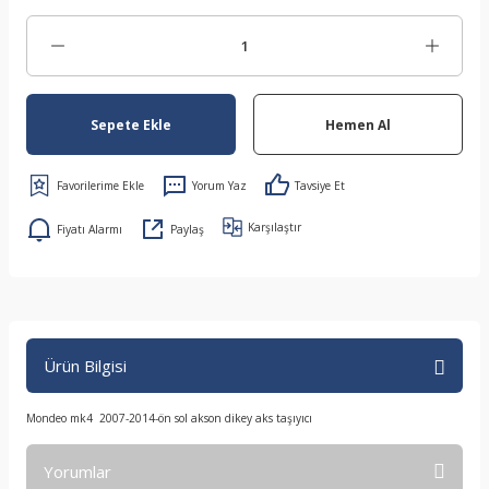
Sepete Ekle
Hemen Al
Yorum Yaz
Tavsiye Et
Karşılaştır
Fiyatı Alarmı
Paylaş
Ürün Bilgisi
Mondeo mk4 2007-2014-ön sol akson dikey aks taşıyıcı
Yorumlar