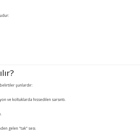
udur:
lır?
lirtiler şunlardır:
yon ve koltuklarda hissedilen sarsıntı.
.
en gelen "tak" sesi.