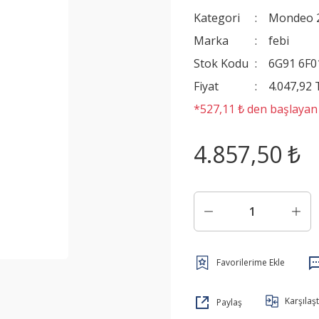
Kategori
Mondeo 
Marka
febi
Stok Kodu
6G91 6F0
Fiyat
4.047,92
*527,11 ₺ den başlayan t
4.857,50 ₺
Karşılaşt
Paylaş