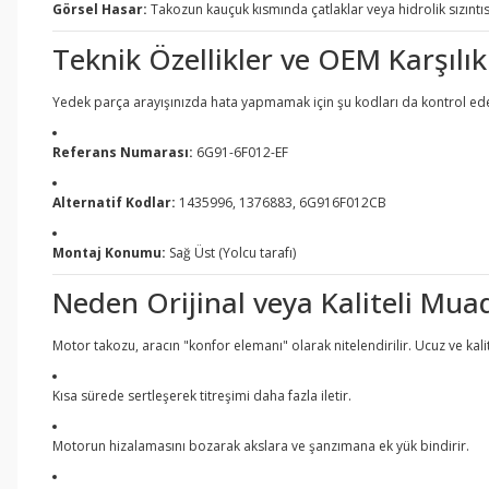
Görsel Hasar:
Takozun kauçuk kısmında çatlaklar veya hidrolik sızıntısı
Teknik Özellikler ve OEM Karşılık
Yedek parça arayışınızda hata yapmamak için şu kodları da kontrol edeb
Referans Numarası:
6G91-6F012-EF
Alternatif Kodlar:
1435996, 1376883, 6G916F012CB
Montaj Konumu:
Sağ Üst (Yolcu tarafı)
Neden Orijinal veya Kaliteli Muad
Motor takozu, aracın "konfor elemanı" olarak nitelendirilir. Ucuz ve kali
Kısa sürede sertleşerek titreşimi daha fazla iletir.
Motorun hizalamasını bozarak akslara ve şanzımana ek yük bindirir.