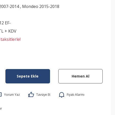
2007-2014
,
Mondeo 2015-2018
12 EF-
 TL + KDV
aksitlerle!
Sepete Ekle
Hemen Al
Yorum Yaz
Tavsiye Et
Fiyatı Alarmı
ır