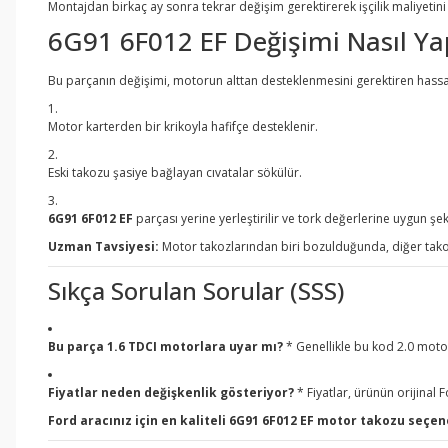
Montajdan birkaç ay sonra tekrar değişim gerektirerek işçilik maliyetini i
6G91 6F012 EF Değişimi Nasıl Yap
Bu parçanın değişimi, motorun alttan desteklenmesini gerektiren hassas
Motor karterden bir krikoyla hafifçe desteklenir.
Eski takozu şasiye bağlayan cıvatalar sökülür.
6G91 6F012 EF
parçası yerine yerleştirilir ve tork değerlerine uygun şekil
Uzman Tavsiyesi:
Motor takozlarından biri bozulduğunda, diğer takozl
Sıkça Sorulan Sorular (SSS)
Bu parça 1.6 TDCI motorlara uyar mı?
* Genellikle bu kod 2.0 motor
Fiyatlar neden değişkenlik gösteriyor?
* Fiyatlar, ürünün orijinal
Ford aracınız için en kaliteli 6G91 6F012 EF motor takozu seçen