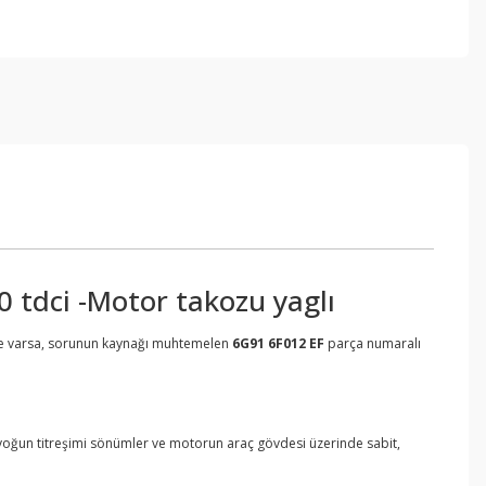
 tdci -Motor takozu yaglı
eme varsa, sorunun kaynağı muhtemelen
6G91 6F012 EF
parça numaralı
 yoğun titreşimi sönümler ve motorun araç gövdesi üzerinde sabit,