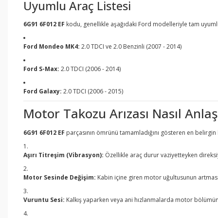
Uyumlu Araç Listesi
6G91 6F012 EF
kodu, genellikle aşağıdaki Ford modelleriyle tam uyuml
Ford Mondeo MK4:
2.0 TDCI ve 2.0 Benzinli (2007 - 2014)
Ford S-Max:
2.0 TDCI (2006 - 2014)
Ford Galaxy:
2.0 TDCI (2006 - 2015)
Motor Takozu Arızası Nasıl Anlaşı
6G91 6F012 EF
parçasının ömrünü tamamladığını gösteren en belirgin be
Aşırı Titreşim (Vibrasyon):
Özellikle araç durur vaziyetteyken direksi
Motor Sesinde Değişim:
Kabin içine giren motor uğultusunun artması
Vuruntu Sesi:
Kalkış yaparken veya ani hızlanmalarda motor bölümünd