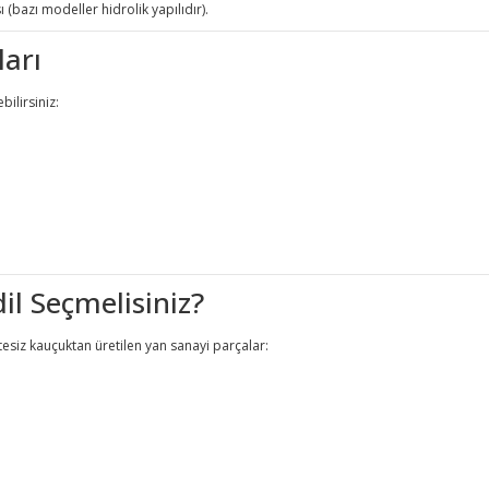
 (bazı modeller hidrolik yapılıdır).
ları
ilirsiniz:
il Seçmelisiniz?
tesiz kauçuktan üretilen yan sanayi parçalar: