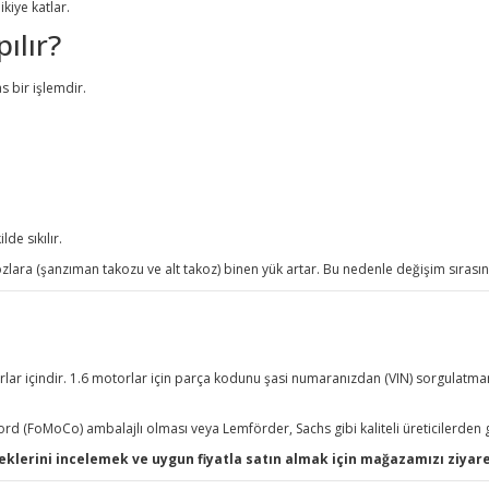
kiye katlar.
ılır?
 bir işlemdir.
de sıkılır.
ara (şanzıman takozu ve alt takoz) binen yük artar. Bu nedenle değişim sırasınd
lar içindir. 1.6 motorlar için parça kodunu şasi numaranızdan (VIN) sorgulatmanı
 Ford (FoMoCo) ambalajlı olması veya Lemförder, Sachs gibi kaliteli üreticilerden
eklerini incelemek ve uygun fiyatla satın almak için mağazamızı ziyare