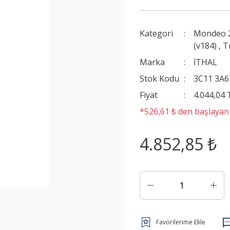
Kategori
Mondeo 
(v184)
,
T
Marka
İTHAL
Stok Kodu
3C11 3A6
Fiyat
4.044,04
*526,61 ₺ den başlayan t
4.852,85 ₺