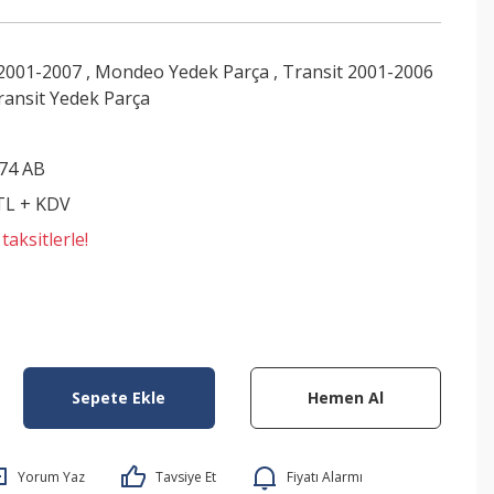
2001-2007
,
Mondeo Yedek Parça
,
Transit 2001-2006
ransit Yedek Parça
74 AB
 TL + KDV
aksitlerle!
Sepete Ekle
Hemen Al
Yorum Yaz
Tavsiye Et
Fiyatı Alarmı