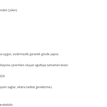
Önden Çeker).
ına uygun, sızdırmazlık garantili gövde yapısı.
ireksiyonu çevirirken oluşan uğultuyu tamamen keser.
629.
uyum sağlar, ekstra tadilat gerektirmez.
erekebilir: