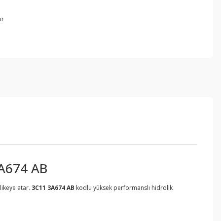
ır
3A674 AB
likeye atar.
3C11 3A674 AB
kodlu yüksek performanslı hidrolik