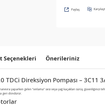
Karşılaşt
Paylaş
t Seçenekleri
Önerileriniz
.0 TDCi Direksiyon Pompası – 3C11 
anevra yaparken gelen "vınlama" sesi veya yağ kaçakları sürüş güvenliğinizi teh
na geri döndürür.
torlar