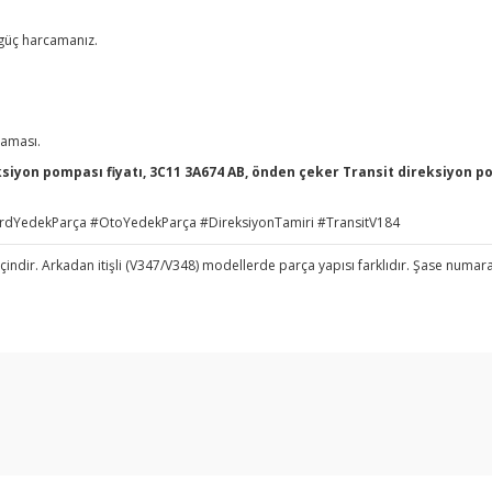
güç harcamanız.
aması.
siyon pompası fiyatı, 3C11 3A674 AB, önden çeker Transit direksiyon p
dYedekParça #OtoYedekParça #DireksiyonTamiri #TransitV184
indir. Arkadan itişli (V347/V348) modellerde parça yapısı farklıdır. Şase numaranı
arda yetersiz gördüğünüz noktaları öneri formunu kullanarak tarafımıza ilet
Bu ürüne ilk yorumu siz yapın!
Yorum Yaz