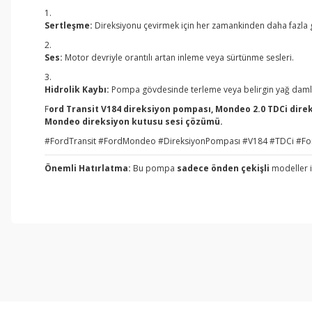
Sertleşme:
Direksiyonu çevirmek için her zamankinden daha fazla 
Ses:
Motor devriyle orantılı artan inleme veya sürtünme sesleri.
Hidrolik Kaybı:
Pompa gövdesinde terleme veya belirgin yağ daml
F
ord Transit V184 direksiyon pompası, Mondeo 2.0 TDCi direk
Mondeo direksiyon kutusu sesi çözümü.
#FordTransit #FordMondeo #DireksiyonPompası #V184 #TDCi #For
Önemli Hatırlatma:
Bu pompa
sadece önden çekişli
modeller iç
Bu ürünün fiyat bilgisi, resim, ürün açıklamalarında ve diğer konul
Görüş ve önerileriniz için teşekkür ederiz.
Ürün resmi kalitesiz, bozuk veya görüntülenemiyor.
Ürün açıklamasında eksik bilgiler bulunuyor.
Ürün bilgilerinde hatalar bulunuyor.