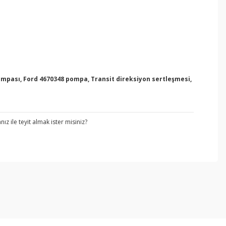
ompası, Ford 4670348 pompa, Transit direksiyon sertleşmesi,
z ile teyit almak ister misiniz?
ebilirsiniz.