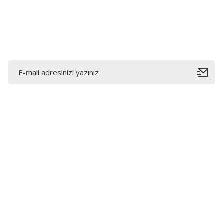
Ürün fiyatı diğer sitelerden daha pahalı.
Bu ürüne benzer farklı alternatifler olmalı.
E-Bültene Kayıt Olun
Bahçelievler mah 2088 Sk. NO 31 B Melikgazi/Kayseri
"epartsford.com bir Toprakçı Otomotiv kuruluşudur."