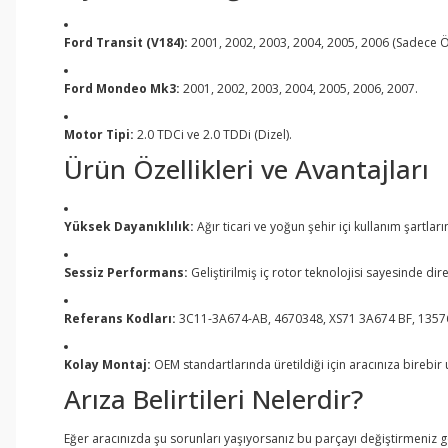
Ford Transit (V184):
2001, 2002, 2003, 2004, 2005, 2006 (Sadece 
Ford Mondeo Mk3:
2001, 2002, 2003, 2004, 2005, 2006, 2007.
Motor Tipi:
2.0 TDCi ve 2.0 TDDi (Dizel).
Ürün Özellikleri ve Avantajları
Yüksek Dayanıklılık:
Ağır ticari ve yoğun şehir içi kullanım şartlar
Sessiz Performans:
Geliştirilmiş iç rotor teknolojisi sayesinde d
Referans Kodları:
3C11-3A674-AB, 4670348, XS71 3A674 BF, 1357
Kolay Montaj:
OEM standartlarında üretildiği için aracınıza birebir 
Arıza Belirtileri Nelerdir?
Eğer aracınızda şu sorunları yaşıyorsanız bu parçayı değiştirmeniz g