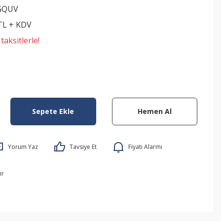
GQUV
 TL + KDV
aksitlerle!
Sepete Ekle
Hemen Al
Yorum Yaz
Tavsiye Et
Fiyatı Alarmı
ır