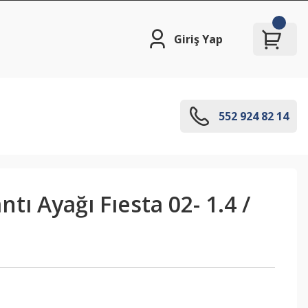
Giriş Yap
552 924 82 14
tı Ayağı Fıesta 02- 1.4 /