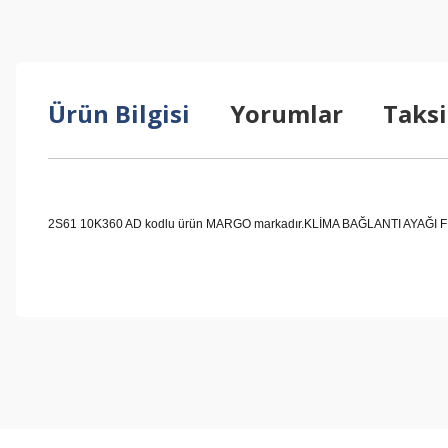
Ürün Bilgisi
Yorumlar
Taksi
2S61 10K360 AD kodlu ürün MARGO markadır.KLİMA BAĞLANTI AYAĞI FIESTA 
Bu ürünün fiyat bilgisi, resim, ürün açıklamalarında ve diğer konul
Görüş ve önerileriniz için teşekkür ederiz.
Ürün resmi kalitesiz, bozuk veya görüntülenemiyor.
Ürün açıklamasında eksik bilgiler bulunuyor.
Ürün bilgilerinde hatalar bulunuyor.