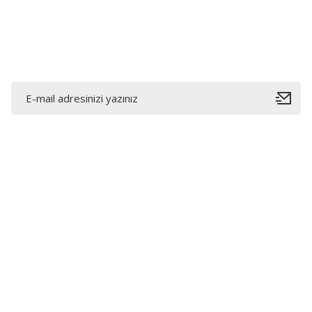
Ürün fiyatı diğer sitelerden daha pahalı.
Bu ürüne benzer farklı alternatifler olmalı.
E-Bültene Kayıt Olun
Bahçelievler mah 2088 Sk. NO 31 B Melikgazi/Kayseri
"epartsford.com bir Toprakçı Otomotiv kuruluşudur."