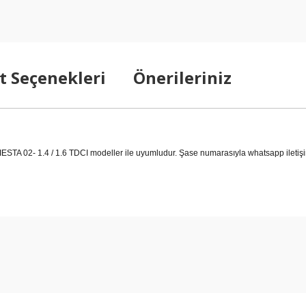
t Seçenekleri
Önerileriniz
02- 1.4 / 1.6 TDCI modeller ile uyumludur. Şase numarasıyla whatsapp iletişim h
arda yetersiz gördüğünüz noktaları öneri formunu kullanarak tarafımıza ilet
Bu ürüne ilk yorumu siz yapın!
Yorum Yaz