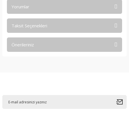
Yorumlar
Taksit Seçenekleri
Bu ürüne ilk yorumu siz yapın!
Önerileriniz
Yorum Yaz
Bu ürünün fiyat bilgisi, resim, ürün açıklamalarında ve diğer
konularda yetersiz gördüğünüz noktaları öneri formunu
kullanarak tarafımıza iletebilirsiniz.
Görüş ve önerileriniz için teşekkür ederiz.
E-Bültene Kayıt Olun
Ürün resmi kalitesiz, bozuk veya görüntülenemiyor.
Ürün açıklamasında eksik bilgiler bulunuyor.
Ürün bilgilerinde hatalar bulunuyor.
Ürün fiyatı diğer sitelerden daha pahalı.
Bu ürüne benzer farklı alternatifler olmalı.