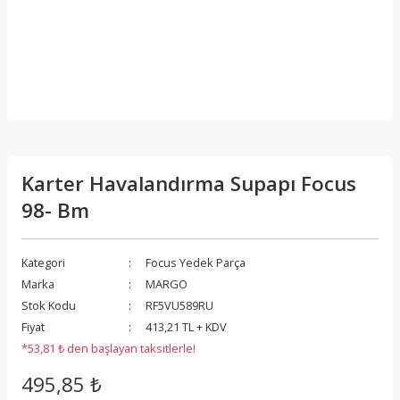
Karter Havalandırma Supapı Focus
98- Bm
Kategori
Focus Yedek Parça
Marka
MARGO
Stok Kodu
RF5VU589RU
Fiyat
413,21 TL + KDV
*53,81 ₺ den başlayan taksitlerle!
495,85 ₺