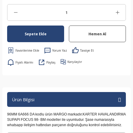
Sepete Ekle
Hemen Al
Yorum Yaz
Tavsiye Et
Karşılaştır
Fiyatı Alarmı
Paylaş
Ürün Bilgisi
96MM 6A666 DA kodlu ürün MARGO markadır.KARTER HAVALANDIRMA
SUPAPI FOCUS 98- BM modeller ile uyumludur. Şase numarasıyla
whatsapp iletişim hattından parçanın doğruluğunu kontrol edebilirisiniz.