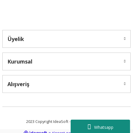
Bahçelievler mah 2088 Sk. NO 31 B Melikgazi/Kayseri "epartsford.com bir
Toprakçı Otomotiv kuruluşudur."
Gönder
Üyelik
Kurumsal
Alışveriş
2023 Copyright IdeaSoft - Tüm Hakları Saklıdır.
Whatsapp
ideasoft
ile