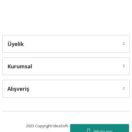
Bahçelievler mah 2088 Sk. NO 31 B Melikgazi/Kayseri "epartsford.com bir
Toprakçı Otomotiv kuruluşudur."
Gönder
Üyelik
Kurumsal
Alışveriş
2023 Copyright IdeaSoft - Tüm Hakları Saklıdır.
Whatsapp