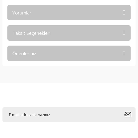
Yorumlar
Taksit Seçenekleri
Bu ürüne ilk yorumu siz yapın!
Önerileriniz
Yorum Yaz
Bu ürünün fiyat bilgisi, resim, ürün açıklamalarında ve diğer
konularda yetersiz gördüğünüz noktaları öneri formunu
kullanarak tarafımıza iletebilirsiniz.
Görüş ve önerileriniz için teşekkür ederiz.
E-Bültene Kayıt Olun
Ürün resmi kalitesiz, bozuk veya görüntülenemiyor.
Ürün açıklamasında eksik bilgiler bulunuyor.
Ürün bilgilerinde hatalar bulunuyor.
Ürün fiyatı diğer sitelerden daha pahalı.
Bu ürüne benzer farklı alternatifler olmalı.