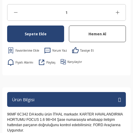
Sepete Ekle
Hemen Al
Yorum Yaz
Tavsiye Et
Karşılaştır
Fiyatı Alarmı
Paylaş
Ürün Bilgisi
96MF 6C342 DA kodlu ürün İTHAL markadır. KARTER HAVALANDIRMA
HORTUMU FOCUS 1.6 98>04 Şase numarasıyla whatsapp iletişim
hattından parçanın doğruluğunu kontrol edebilirsiniz. FORD Araçlarına
Uygundur.