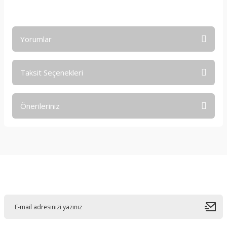
Yorumlar
Taksit Seçenekleri
Bu ürüne ilk yorumu siz yapın!
Önerileriniz
Yorum Yaz
Bu ürünün fiyat bilgisi, resim, ürün açıklamalarında ve diğer
konularda yetersiz gördüğünüz noktaları öneri formunu
kullanarak tarafımıza iletebilirsiniz.
Görüş ve önerileriniz için teşekkür ederiz.
E-Bültene Kayıt Olun
Ürün resmi kalitesiz, bozuk veya görüntülenemiyor.
Ürün açıklamasında eksik bilgiler bulunuyor.
Ürün bilgilerinde hatalar bulunuyor.