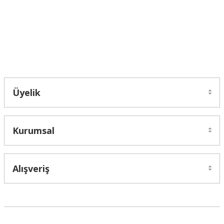
Ürün fiyatı diğer sitelerden daha pahalı.
Bu ürüne benzer farklı alternatifler olmalı.
Bahçelievler mah 2088 Sk. NO 31 B Melikgazi/Kayseri "epartsford.com bir
Toprakçı Otomotiv kuruluşudur."
Gönder
Üyelik
Kurumsal
Alışveriş