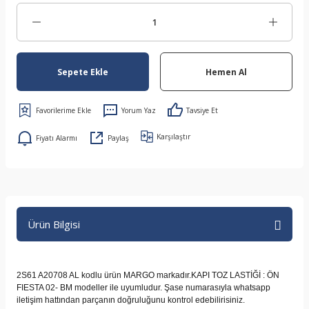
Sepete Ekle
Hemen Al
Yorum Yaz
Tavsiye Et
Karşılaştır
Fiyatı Alarmı
Paylaş
Ürün Bilgisi
2S61 A20708 AL kodlu ürün MARGO markadır.KAPI TOZ LASTİĞİ : ÖN
FIESTA 02- BM modeller ile uyumludur. Şase numarasıyla whatsapp
iletişim hattından parçanın doğruluğunu kontrol edebilirisiniz.