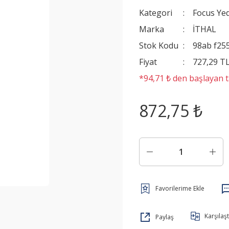
Kategori
Focus Ye
Marka
İTHAL
Stok Kodu
98ab f25
Fiyat
727,29 T
*94,71 ₺ den başlayan ta
872,75 ₺
Karşılaşt
Paylaş