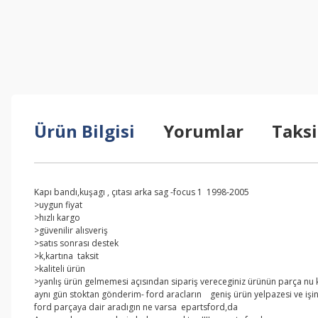
Ürün Bilgisi
Yorumlar
Taksi
Kapı bandı,kuşagı , çıtası arka sag -focus 1 1998-2005
>uygun fiyat
>hızlı kargo
>güvenilir alısveriş
>satıs sonrası destek
>k,kartına taksit
>kaliteli ürün
>yanlış ürün gelmemesi açısından sipariş vereceginiz ürünün parça nu kar
aynı gün stoktan gönderim- ford aracların geniş ürün yelpazesi ve işi
ford parçaya dair aradıgın ne varsa epartsford,da