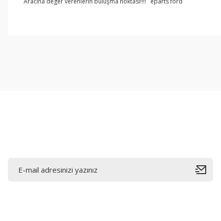
Aracına deger verenlerin buluşma noktası!!!! eparts ford
Bu ürünün fiyat bilgisi, resim, ürün açıklamalarında ve diğer konul
Görüş ve önerileriniz için teşekkür ederiz.
Ürün resmi kalitesiz, bozuk veya görüntülenemiyor.
Ürün açıklamasında eksik bilgiler bulunuyor.
Ürün bilgilerinde hatalar bulunuyor.
Ürün fiyatı diğer sitelerden daha pahalı.
Bu ürüne benzer farklı alternatifler olmalı.
E-Bültene Kayıt Olun