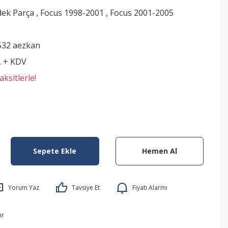
dek Parça
,
Focus 1998-2001
,
Focus 2001-2005
532 aezkan
L + KDV
ksitlerle!
Sepete Ekle
Hemen Al
Yorum Yaz
Tavsiye Et
Fiyatı Alarmı
ır