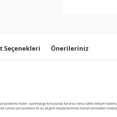
t Seçenekleri
Önerileriniz
şılastırınız halen uyumlulugu konusunda kararsız iseniz lutfen iletişim hattımızd
nde uzman personelimiz ile siz degerli müşterilerimize hizmet vermekten mutlul