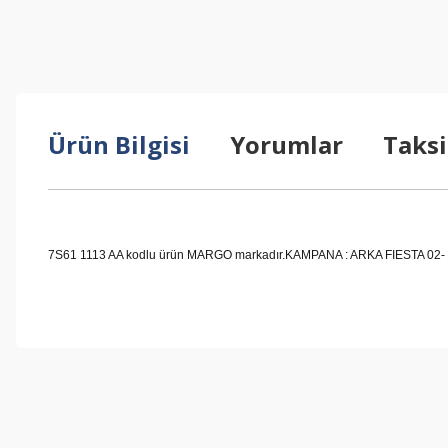
Ürün Bilgisi
Yorumlar
Taksi
7S61 1113 AA kodlu ürün MARGO markadır.KAMPANA : ARKA FIESTA 02- BM m
Bu ürünün fiyat bilgisi, resim, ürün açıklamalarında ve diğer konul
Görüş ve önerileriniz için teşekkür ederiz.
Ürün resmi kalitesiz, bozuk veya görüntülenemiyor.
Ürün açıklamasında eksik bilgiler bulunuyor.