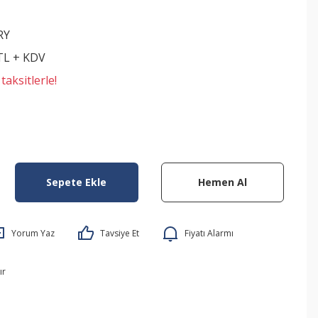
RY
 TL + KDV
aksitlerle!
Sepete Ekle
Hemen Al
Yorum Yaz
Tavsiye Et
Fiyatı Alarmı
ır