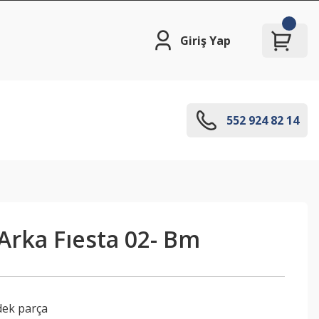
Giriş Yap
552 924 82 14
Arka Fıesta 02- Bm
dek parça