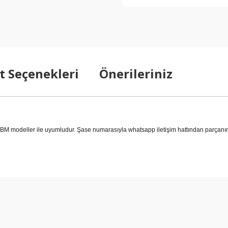
t Seçenekleri
Önerileriniz
odeller ile uyumludur. Şase numarasıyla whatsapp iletişim hattından parçanın d
arda yetersiz gördüğünüz noktaları öneri formunu kullanarak tarafımıza ilet
Bu ürüne ilk yorumu siz yapın!
Yorum Yaz