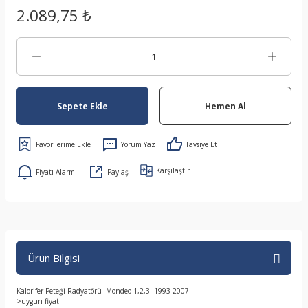
2.089,75 ₺
Sepete Ekle
Hemen Al
Yorum Yaz
Tavsiye Et
Karşılaştır
Fiyatı Alarmı
Paylaş
Ürün Bilgisi
Kalorifer Peteği Radyatörü -Mondeo 1,2,3 1993-2007
>uygun fiyat