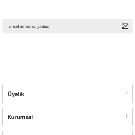
E-Bültene Kayıt Olun
Ürün resmi kalitesiz, bozuk veya görüntülenemiyor.
Ürün açıklamasında eksik bilgiler bulunuyor.
Ürün bilgilerinde hatalar bulunuyor.
Ürün fiyatı diğer sitelerden daha pahalı.
Bu ürüne benzer farklı alternatifler olmalı.
Bahçelievler mah 2088 Sk. NO 31 B Melikgazi/Kayseri "epartsford.com bir
Toprakçı Otomotiv kuruluşudur."
Gönder
Üyelik
Kurumsal