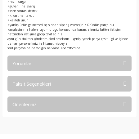
>hızlı kargo
>güvenilir alısveriş
>satıs sonrası destek
>k,kartına taksit
>kaliteli ürün
>yanlış ürün gelmemesi açısından sipariş vereceginiz ürünün parça nu
karşılastırınız halen uyumlulugu konusunda kararsız iseniz lutfen iletişim
hattından iletişime geçip teyit ediniz
aynı gün stoktan gönderim- ford aracların geniş yedek parça çesitliligi ve işinde
uzman personelimiz ile hizmetinizdeyiz
ford parçaya dair aradıgın ne varsa epartsford,da
Yorumlar
Taksit Seçenekleri
Bu ürüne ilk yorumu siz yapın!
Önerileriniz
Yorum Yaz
Bu ürünün fiyat bilgisi, resim, ürün açıklamalarında ve diğer
konularda yetersiz gördüğünüz noktaları öneri formunu
kullanarak tarafımıza iletebilirsiniz.
Görüş ve önerileriniz için teşekkür ederiz.