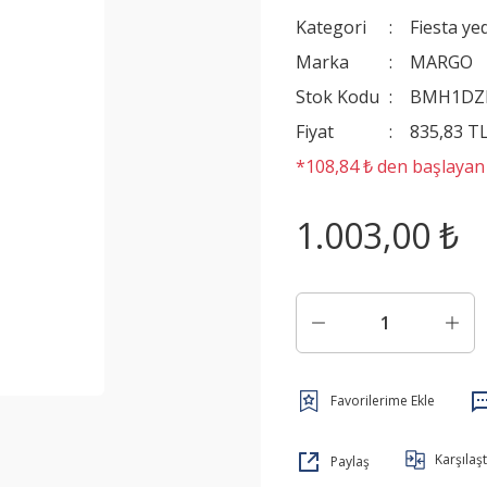
Kategori
Fiesta ye
Marka
MARGO
Stok Kodu
BMH1DZ
Fiyat
835,83 T
*108,84 ₺ den başlayan t
1.003,00 ₺
Karşılaşt
Paylaş