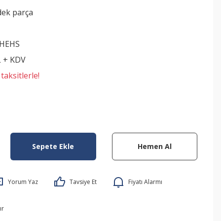
dek parça
HEHS
L + KDV
aksitlerle!
Sepete Ekle
Hemen Al
Yorum Yaz
Tavsiye Et
Fiyatı Alarmı
ır