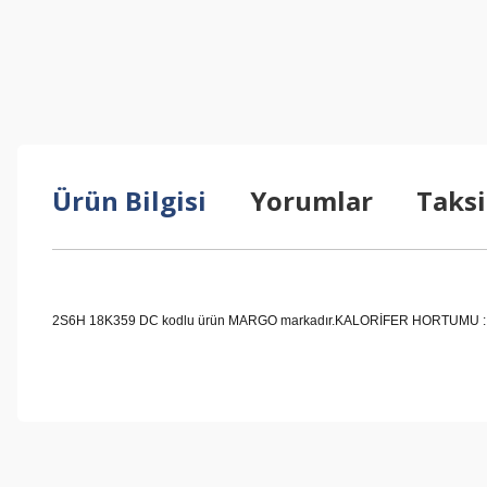
Ürün Bilgisi
Yorumlar
Taksi
2S6H 18K359 DC kodlu ürün MARGO markadır.KALORİFER HORTUMU : GİRİŞ F
Bu ürünün fiyat bilgisi, resim, ürün açıklamalarında ve diğer konul
Görüş ve önerileriniz için teşekkür ederiz.
Ürün resmi kalitesiz, bozuk veya görüntülenemiyor.