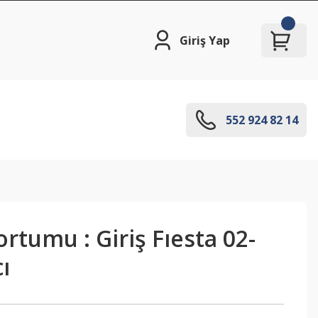
Giriş Yap
552 924 82 14
ortumu : Giriş Fıesta 02-
cı