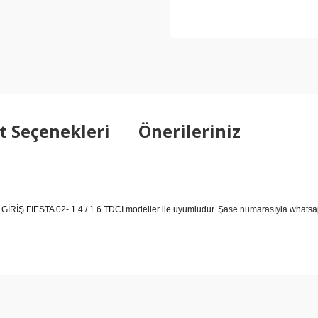
t Seçenekleri
Önerileriniz
IESTA 02- 1.4 / 1.6 TDCI modeller ile uyumludur. Şase numarasıyla whatsapp ile
arda yetersiz gördüğünüz noktaları öneri formunu kullanarak tarafımıza ilet
Bu ürüne ilk yorumu siz yapın!