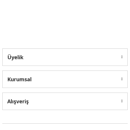
Ürün fiyatı diğer sitelerden daha pahalı.
Bu ürüne benzer farklı alternatifler olmalı.
Bahçelievler mah 2088 Sk. NO 31 B Melikgazi/Kayseri "epartsford.com bir
Toprakçı Otomotiv kuruluşudur."
Gönder
Üyelik
Kurumsal
Alışveriş