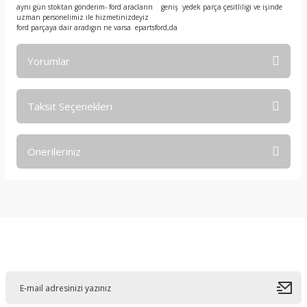
aynı gün stoktan gönderim- ford aracların geniş yedek parça çesitliligi ve işinde
uzman personelimiz ile hizmetinizdeyiz
ford parçaya dair aradıgın ne varsa epartsford,da
Yorumlar
Taksit Seçenekleri
Bu ürüne ilk yorumu siz yapın!
Önerileriniz
Yorum Yaz
Bu ürünün fiyat bilgisi, resim, ürün açıklamalarında ve diğer
konularda yetersiz gördüğünüz noktaları öneri formunu
kullanarak tarafımıza iletebilirsiniz.
Görüş ve önerileriniz için teşekkür ederiz.
E-Bültene Kayıt Olun
Ürün resmi kalitesiz, bozuk veya görüntülenemiyor.
Ürün açıklamasında eksik bilgiler bulunuyor.
Ürün bilgilerinde hatalar bulunuyor.