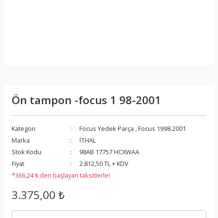
Ön tampon -focus 1 98-2001
Kategori
Focus Yedek Parça
,
Focus 1998-2001
Marka
İTHAL
Stok Kodu
98AB 17757 HCXWAA
Fiyat
2.812,50 TL + KDV
*366,24 ₺ den başlayan taksitlerle!
3.375,00 ₺