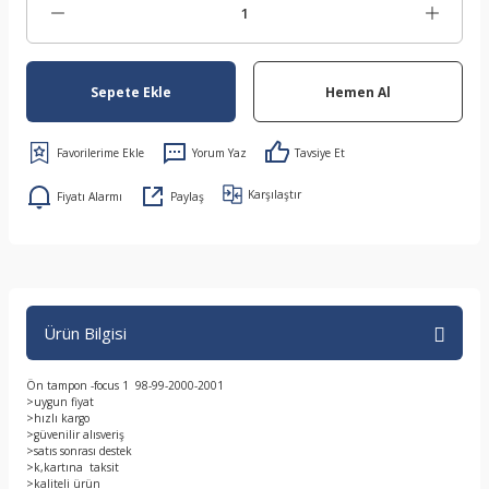
Sepete Ekle
Hemen Al
Yorum Yaz
Tavsiye Et
Karşılaştır
Fiyatı Alarmı
Paylaş
Ürün Bilgisi
Ön tampon -focus 1 98-99-2000-2001
>uygun fiyat
>hızlı kargo
>güvenilir alısveriş
>satıs sonrası destek
>k,kartına taksit
>kaliteli ürün