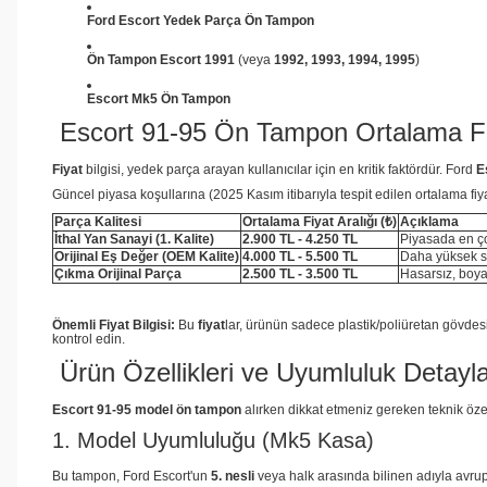
Ford Escort Yedek Parça Ön Tampon
Ön Tampon Escort 1991
(veya
1992, 1993, 1994, 1995
)
Escort Mk5 Ön Tampon
Escort 91-95 Ön Tampon Ortalama Fi
Fiyat
bilgisi, yedek parça arayan kullanıcılar için en kritik faktördür. Ford
E
Güncel piyasa koşullarına (2025 Kasım itibarıyla tespit edilen ortalama fiy
Parça Kalitesi
Ortalama Fiyat Aralığı (₺)
Açıklama
İthal Yan Sanayi (1. Kalite)
2.900 TL - 4.250 TL
Piyasada en çok
Orijinal Eş Değer (OEM Kalite)
4.000 TL - 5.500 TL
Daha yüksek st
Çıkma Orijinal Parça
2.500 TL - 3.500 TL
Hasarsız, boyas
Önemli Fiyat Bilgisi:
Bu
fiyat
lar, ürünün sadece plastik/poliüretan gövdesi
kontrol edin.
Ürün Özellikleri ve Uyumluluk Detayla
Escort 91-95 model ön tampon
alırken dikkat etmeniz gereken teknik özel
1. Model Uyumluluğu (Mk5 Kasa)
Bu tampon, Ford Escort'un
5. nesli
veya halk arasında bilinen adıyla avru