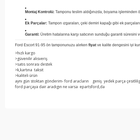
Montaj Kontrolü:
Tamponu teslim aldığınızda, boyama işleminden önce
Ek Parçalar:
Tampon ızgaraları, çeki demiri kapağı gibi ek parçaların
Garanti:
Üretim hatalarına karşı satıcının sunduğu garanti süresini v
Ford Escort 91-95 ön tamponunuzu alırken
fiyat
ve kalite dengesini iyi ku
>hızlı kargo
>güvenilir alısveriş
>satıs sonrası destek
>k,kartına taksit
>kaliteli ürün
aynı gün stoktan gönderim- ford aracların geniş yedek parça çesitlilig
ford parçaya dair aradıgın ne varsa epartsford,da
Bu ürünün fiyat bilgisi, resim, ürün açıklamalarında ve diğer konul
Görüş ve önerileriniz için teşekkür ederiz.
Ürün resmi kalitesiz, bozuk veya görüntülenemiyor.
Ürün açıklamasında eksik bilgiler bulunuyor.