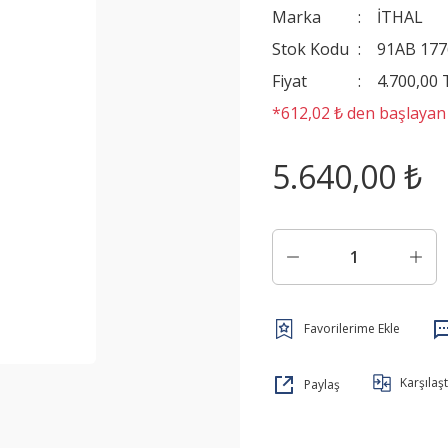
Marka
İTHAL
Stok Kodu
91AB 177
Fiyat
4.700,00
*612,02 ₺ den başlayan t
5.640,00 ₺
Karşılaşt
Paylaş