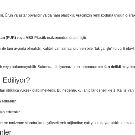
ir. Ürün ya astar boyalıdır ya da ham plastiktir. Aracınızın renk koduna uygun olar
tan (PUR)
veya
ABS Plastik
malzemeden üretilmiştir.
i ile tam uyumlu olmalıdır. Kaliteli yan sanayi ürünleri bile "tak çalıştır" (plug & pla
ir veya bulunmayabilir. Satıcınıza, ihtiyacınız olan tamponun
sis farı delikli
mi yok
Ediliyor?
ları oldukça yüksek olabilmektedir. Bu nedenle, kullanıcılar genellikle 1. Kalite Yan
 edilebilir.
n edilebilir.
ni ve malzeme standartlarını yükselterek orijinaline çok yakın dayanıklılık sunmakta
nler