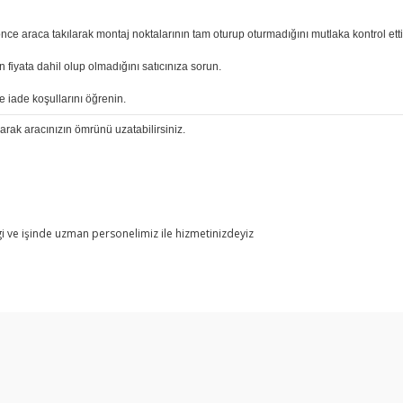
 araca takılarak montaj noktalarının tam oturup oturmadığını mutlaka kontrol etti
 fiyata dahil olup olmadığını satıcınıza sorun.
e iade koşullarını öğrenin.
rarak aracınızın ömrünü uzatabilirsiniz.
i ve işinde uzman personelimiz ile hizmetinizdeyiz
arda yetersiz gördüğünüz noktaları öneri formunu kullanarak tarafımıza ilet
Bu ürüne ilk yorumu siz yapın!
Yorum Yaz