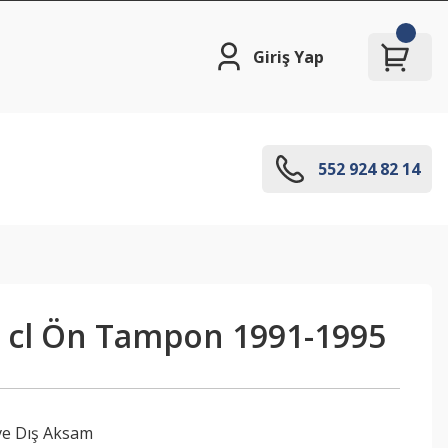
Giriş Yap
552 924 82 14
t cl Ön Tampon 1991-1995
ve Dış Aksam