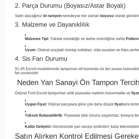
2. Parça Durumu (Boyasız/Astar Boyalı)
Satın alacağınız
ön tampon
neredeyse her zaman
boyasız
olarak gönderil
3. Malzeme ve Dayanıklılık
Malzeme Tipi:
Yüksek esnekliğe ve darbe emiciliğine sahip
Poliüre
Uyum:
Orijinal araçtaki montaj noktaları, vida yuvaları ve klips yerler
4. Sis Farı Durumu
91-95 Escort modellerinde tamponun alt kısmında sis farı yuvası bulunabil
farı yuvasızdır.
Neden Yan Sanayi Ön Tampon Tercih 
Orijinal Ford Escort tamponları artık piyasada nadiren bulunmakta ve
fiyat
Uygun Fiyat:
Orijinal parçalara göre çok daha düşük
fiyat
larla temin
Yüksek Bulunabilirlik:
Piyasada stok sorunu yaşanmaz, kolayca temi
Kalite Gelişimi:
Günümüzde yan sanayi üreticileri, kalıp teknolojileri
Satın Alırken Kontrol Edilmesi Gereke