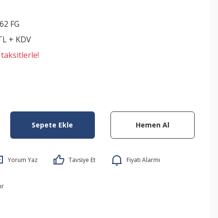
62 FG
 TL + KDV
aksitlerle!
Sepete Ekle
Hemen Al
Yorum Yaz
Tavsiye Et
Fiyatı Alarmı
ır