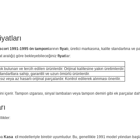
yatları
scort 1991-1995 ön tampon
larının
fiyat
ı, üretici markasına, kalite standartına ve p
at aralığı) göre bekleyebileceğiniz
fiyat
lar:
 bulunan ve tercih edilen ürünlerdir. Orijinal kalitesine yakın üretimlerdir.
andartlara sahip, garantili ve uzun ömürlü ürünlerdir.
ız veya az hasarlı orijinal parçalardır. Kontrol edilerek alınması önerilir.
ni içerir. Tampon ızgarası, sinyal lambaları veya tampon demiri gibi ek parçalar da
rı
likler:
pa
Kasa cl
modelleriyle birebir uyumludur. Bu, genellikle 1991 model yılından başla