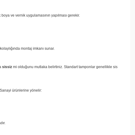
ak boya ve vernik uygulamasının yapılması gerekir.
y) kolaylığında montaj imkanı sunar.
sa
sissiz
mi olduğunu mutlaka belirtiniz. Standart tamponlar genellikle sis
 Sanayi ürünlerine yönelir:
dır.