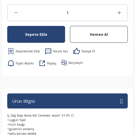
Sepete Ekle
Hemen Al
Yorum Yaz
Tavsiye Et
Karşılaştır
Fiyatı Alarmı
Paylaş
Ürün Bilgisi
İç Sağ Kapı Acma Kol Cercevesi -escort 91-95 Cl
>uygun fiyat
>hızlı kargo
>güvenilir alısveriş
>satıs sonrası destek