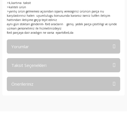
>k,kartına taksit
>kaliteli ürün
>yanlış ürün gelmemesi açısından sipariş vereceginiz ürünün parça nu
karşılastırınız halen uyumlulugu konusunda kararsız iseniz lutfen iletişim
hattından iletişime geçip teyit ediniz
aynı gün stoktan gönderim- ford aracların geniş yedek parça çesitliligi ve işinde
uzman personelimiz ile hizmetinizdeyiz
ford parçaya dair aradıgın ne varsa epartsford,da
Yorumlar
Taksit Seçenekleri
Bu ürüne ilk yorumu siz yapın!
Önerileriniz
Yorum Yaz
Bu ürünün fiyat bilgisi, resim, ürün açıklamalarında ve diğer
konularda yetersiz gördüğünüz noktaları öneri formunu
kullanarak tarafımıza iletebilirsiniz.
Görüş ve önerileriniz için teşekkür ederiz.
E-Bültene Kayıt Olun