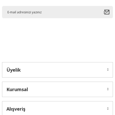
Ürün resmi kalitesiz, bozuk veya görüntülenemiyor.
Ürün açıklamasında eksik bilgiler bulunuyor.
Ürün bilgilerinde hatalar bulunuyor.
Ürün fiyatı diğer sitelerden daha pahalı.
Bu ürüne benzer farklı alternatifler olmalı.
Bahçelievler mah 2088 Sk. NO 31 B Melikgazi/Kayseri "epartsford.com bir
Toprakçı Otomotiv kuruluşudur."
Gönder
Üyelik
Kurumsal
Alışveriş