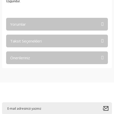
Uygundur.
Yorumlar
Taksit Seçenekleri
Bu ürüne ilk yorumu siz yapın!
Önerileriniz
Yorum Yaz
Bu ürünün fiyat bilgisi, resim, ürün açıklamalarında ve diğer
konularda yetersiz gördüğünüz noktaları öneri formunu
kullanarak tarafımıza iletebilirsiniz.
Görüş ve önerileriniz için teşekkür ederiz.
E-Bültene Kayıt Olun
Ürün resmi kalitesiz, bozuk veya görüntülenemiyor.
Ürün açıklamasında eksik bilgiler bulunuyor.
Ürün bilgilerinde hatalar bulunuyor.