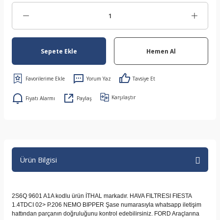
Sepete Ekle
Hemen Al
Yorum Yaz
Tavsiye Et
Karşılaştır
Fiyatı Alarmı
Paylaş
Ürün Bilgisi
2S6Q 9601 A1A kodlu ürün İTHAL markadır. HAVA FILTRESI FIESTA
1.4TDCI 02> P.206 NEMO BIPPER Şase numarasıyla whatsapp iletişim
hattından parçanın doğruluğunu kontrol edebilirsiniz. FORD Araçlarına