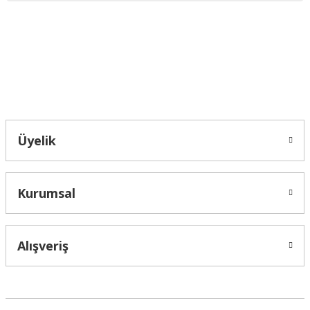
Ürün fiyatı diğer sitelerden daha pahalı.
Bu ürüne benzer farklı alternatifler olmalı.
Bahçelievler mah 2088 Sk. NO 31 B Melikgazi/Kayseri "epartsford.com bir
Toprakçı Otomotiv kuruluşudur."
Gönder
Üyelik
Kurumsal
Alışveriş