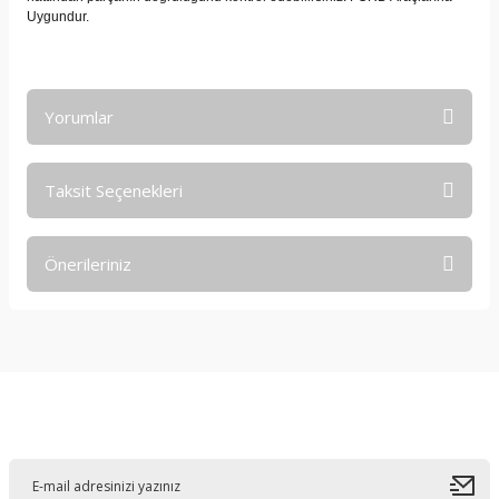
Uygundur.
Yorumlar
Taksit Seçenekleri
Bu ürüne ilk yorumu siz yapın!
Önerileriniz
Yorum Yaz
Bu ürünün fiyat bilgisi, resim, ürün açıklamalarında ve diğer
konularda yetersiz gördüğünüz noktaları öneri formunu
kullanarak tarafımıza iletebilirsiniz.
Görüş ve önerileriniz için teşekkür ederiz.
E-Bültene Kayıt Olun
Ürün resmi kalitesiz, bozuk veya görüntülenemiyor.
Ürün açıklamasında eksik bilgiler bulunuyor.