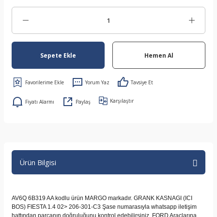
Sepete Ekle
Hemen Al
Yorum Yaz
Tavsiye Et
Karşılaştır
Fiyatı Alarmı
Paylaş
Ürün Bilgisi
AV6Q 6B319 AA kodlu ürün MARGO markadır. GRANK KASNAGI (ICI
BOS) FIESTA 1.4 02> 206-301-C3 Şase numarasıyla whatsapp iletişim
hattından parçanın doğruluğunu kontrol edebilirsiniz. FORD Araçlarına