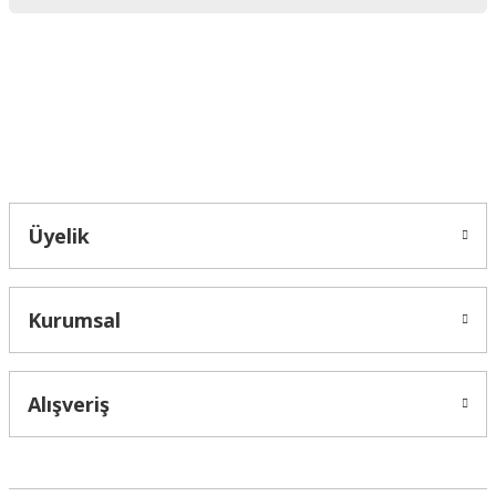
Ürün bilgilerinde hatalar bulunuyor.
Ürün fiyatı diğer sitelerden daha pahalı.
Bu ürüne benzer farklı alternatifler olmalı.
Bahçelievler mah 2088 Sk. NO 31 B Melikgazi/Kayseri "epartsford.com bir
Toprakçı Otomotiv kuruluşudur."
Gönder
Üyelik
Kurumsal
Alışveriş