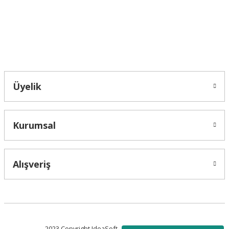
Bu ürüne benzer farklı alternatifler olmalı.
Bahçelievler mah 2088 Sk. NO 31 B Melikgazi/Kayseri "epartsford.com bir
Toprakçı Otomotiv kuruluşudur."
Gönder
Üyelik
Kurumsal
Alışveriş
2023 Copyright IdeaSoft - Tüm Hakları Saklıdır.