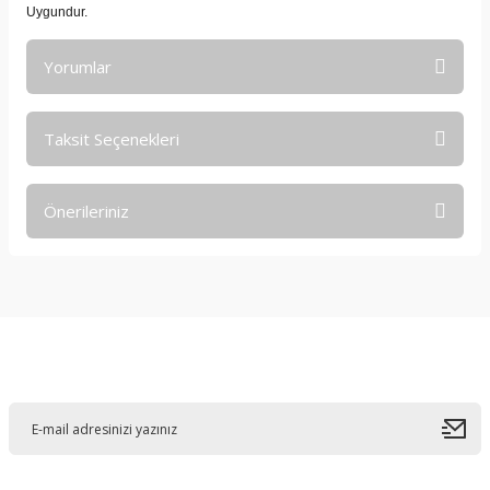
Uygundur.
Yorumlar
Taksit Seçenekleri
Bu ürüne ilk yorumu siz yapın!
Önerileriniz
Yorum Yaz
Bu ürünün fiyat bilgisi, resim, ürün açıklamalarında ve diğer
konularda yetersiz gördüğünüz noktaları öneri formunu
kullanarak tarafımıza iletebilirsiniz.
Görüş ve önerileriniz için teşekkür ederiz.
E-Bültene Kayıt Olun
Ürün resmi kalitesiz, bozuk veya görüntülenemiyor.
Ürün açıklamasında eksik bilgiler bulunuyor.
Ürün bilgilerinde hatalar bulunuyor.
Ürün fiyatı diğer sitelerden daha pahalı.