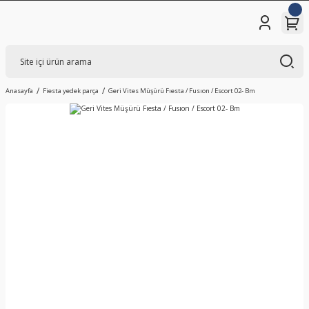
Anasayfa
Fiesta yedek parça
Geri Vites Müşürü Fıesta / Fusıon / Escort 02- Bm