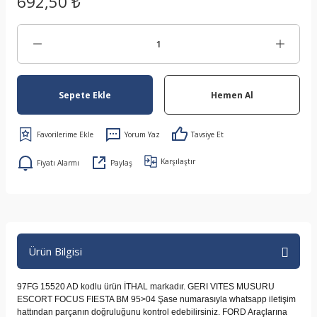
692,50 ₺
Sepete Ekle
Hemen Al
Yorum Yaz
Tavsiye Et
Karşılaştır
Fiyatı Alarmı
Paylaş
Ürün Bilgisi
97FG 15520 AD kodlu ürün İTHAL markadır. GERI VITES MUSURU
ESCORT FOCUS FIESTA BM 95>04 Şase numarasıyla whatsapp iletişim
hattından parçanın doğruluğunu kontrol edebilirsiniz. FORD Araçlarına