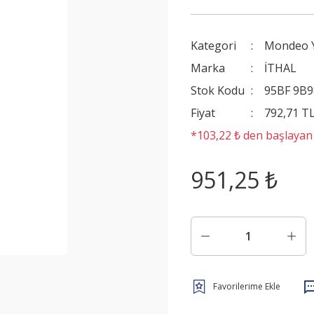
Kategori
Mondeo Y
Marka
İTHAL
Stok Kodu
95BF 9B9
Fiyat
792,71 T
*103,22 ₺ den başlayan t
951,25 ₺