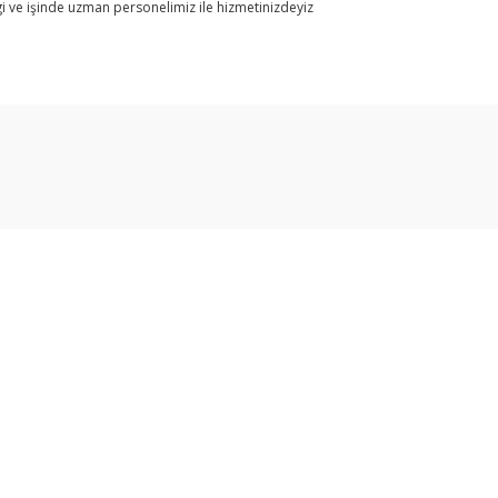
i ve işinde uzman personelimiz ile hizmetinizdeyiz
arda yetersiz gördüğünüz noktaları öneri formunu kullanarak tarafımıza ilet
Bu ürüne ilk yorumu siz yapın!
Yorum Yaz
Üyelik
Yeni Üyelik
Gönder
Üye Girişi