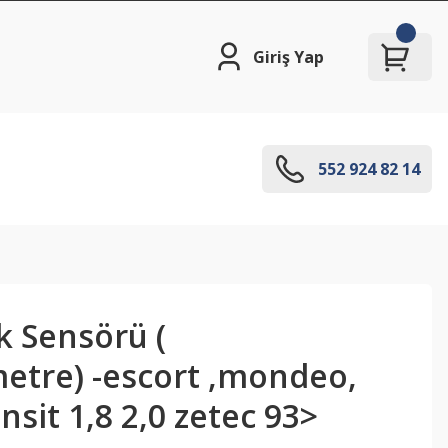
Giriş Yap
552 924 82 14
k Sensörü (
etre) -escort ,mondeo,
nsit 1,8 2,0 zetec 93>