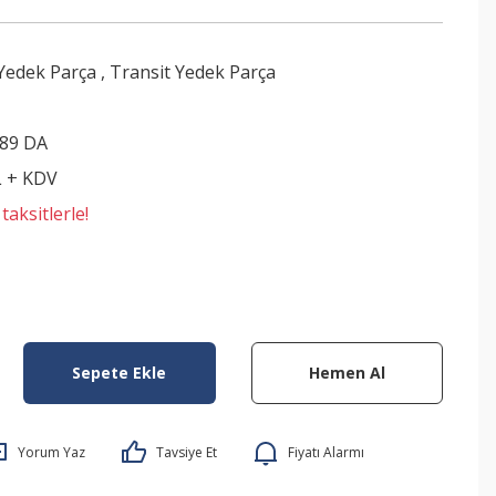
edek Parça
,
Transit Yedek Parça
89 DA
L + KDV
aksitlerle!
Sepete Ekle
Hemen Al
Yorum Yaz
Tavsiye Et
Fiyatı Alarmı