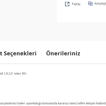
Karşılaşt
Paylaş
t Seçenekleri
Önerileriniz
it 1,8 2,0 zetec 93>
şılastırınız halen uyumlulugu konusunda kararsız iseniz lutfen iletişim hattından