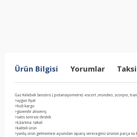
Ürün Bilgisi
Yorumlar
Taksi
Gaz Kelebek Sensörü ( potansiyometre) -escort ,mondeo, scorpio, trans
>uygun fiyat
>hızlı kargo
>güvenilir alısveriş
>satıs sonrası destek
>k,kartına taksit
>kaliteli ürün
>yanlış ürün gelmemesi açısından sipariş vereceginiz ürünün parça nu kar