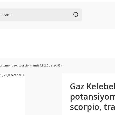
t ,mondeo, scorpio, transit 1,8 2,0 zetec 93>
Gaz Kelebe
potansiyom
scorpio, tra