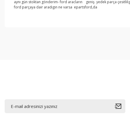
aynı gün stoktan gönderim- ford aracların geniş yedek parça çesitlilig
ford parçaya dair aradıgın ne varsa epartsford,da
Bu ürünün fiyat bilgisi, resim, ürün açıklamalarında ve diğer konul
Görüş ve önerileriniz için teşekkür ederiz.
Ürün resmi kalitesiz, bozuk veya görüntülenemiyor.
Ürün açıklamasında eksik bilgiler bulunuyor.
Ürün bilgilerinde hatalar bulunuyor.
Ürün fiyatı diğer sitelerden daha pahalı.
Bu ürüne benzer farklı alternatifler olmalı.
E-Bültene Kayıt Olun