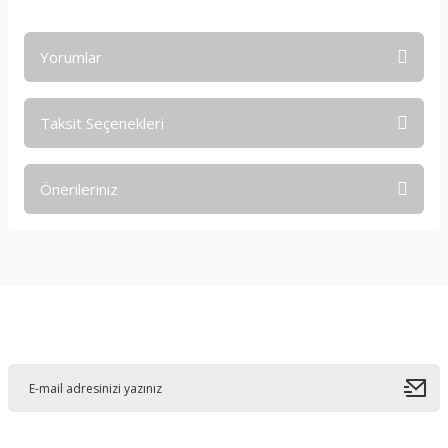
Yorumlar
Taksit Seçenekleri
Bu ürüne ilk yorumu siz yapın!
Önerileriniz
Yorum Yaz
Bu ürünün fiyat bilgisi, resim, ürün açıklamalarında ve diğer
konularda yetersiz gördüğünüz noktaları öneri formunu
kullanarak tarafımıza iletebilirsiniz.
Görüş ve önerileriniz için teşekkür ederiz.
E-Bültene Kayıt Olun
Ürün resmi kalitesiz, bozuk veya görüntülenemiyor.
Ürün açıklamasında eksik bilgiler bulunuyor.
Ürün bilgilerinde hatalar bulunuyor.
Ürün fiyatı diğer sitelerden daha pahalı.