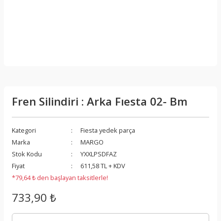
Fren Silindiri : Arka Fıesta 02- Bm
Kategori
Fiesta yedek parça
Marka
MARGO
Stok Kodu
YXXLPSDFAZ
Fiyat
611,58 TL + KDV
*79,64 ₺ den başlayan taksitlerle!
733,90 ₺