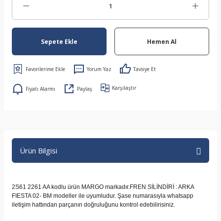
Sepete Ekle
Hemen Al
Yorum Yaz
Tavsiye Et
Karşılaştır
Fiyatı Alarmı
Paylaş
Ürün Bilgisi
2S61 2261 AA kodlu ürün MARGO markadır.FREN SİLİNDİRİ : ARKA
FIESTA 02- BM modeller ile uyumludur. Şase numarasıyla whatsapp
iletişim hattından parçanın doğruluğunu kontrol edebilirisiniz.