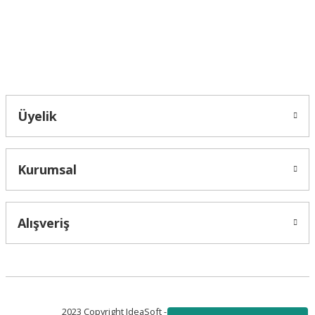
Bu ürüne benzer farklı alternatifler olmalı.
Bahçelievler mah 2088 Sk. NO 31 B Melikgazi/Kayseri "epartsford.com bir
Toprakçı Otomotiv kuruluşudur."
Gönder
Üyelik
Kurumsal
Alışveriş
2023 Copyright IdeaSoft - Tüm Hakları Saklıdır.