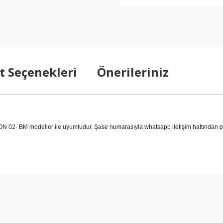
t Seçenekleri
Önerileriniz
BM modeller ile uyumludur. Şase numarasıyla whatsapp iletişim hattından parç
arda yetersiz gördüğünüz noktaları öneri formunu kullanarak tarafımıza ilet
Bu ürüne ilk yorumu siz yapın!
Yorum Yaz