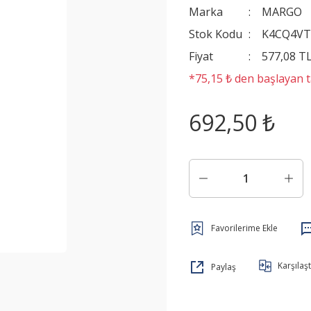
Marka
MARGO
Stok Kodu
K4CQ4V
Fiyat
577,08 T
*75,15 ₺ den başlayan ta
692,50 ₺
Karşılaşt
Paylaş