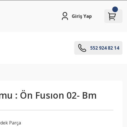
Giriş Yap
552 924 82 14
mu : Ön Fusıon 02- Bm
edek Parça