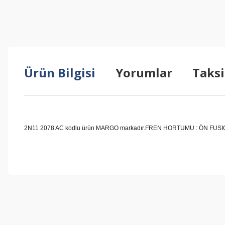
Ürün Bilgisi
Yorumlar
Taksi
2N11 2078 AC kodlu ürün MARGO markadır.FREN HORTUMU : ÖN FUSION 02- 
Bu ürünün fiyat bilgisi, resim, ürün açıklamalarında ve diğer konul
Görüş ve önerileriniz için teşekkür ederiz.
Ürün resmi kalitesiz, bozuk veya görüntülenemiyor.
Ürün açıklamasında eksik bilgiler bulunuyor.