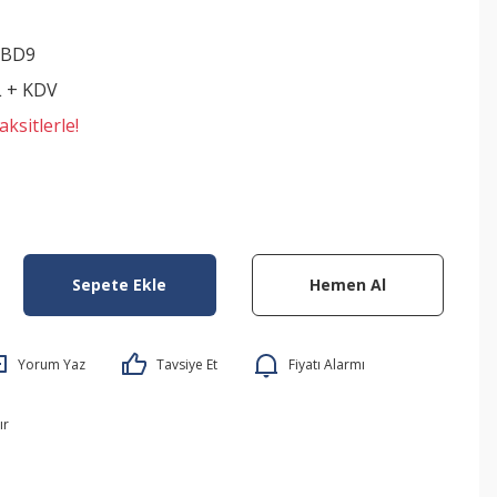
TBD9
L + KDV
ksitlerle!
Sepete Ekle
Hemen Al
Yorum Yaz
Tavsiye Et
Fiyatı Alarmı
ır