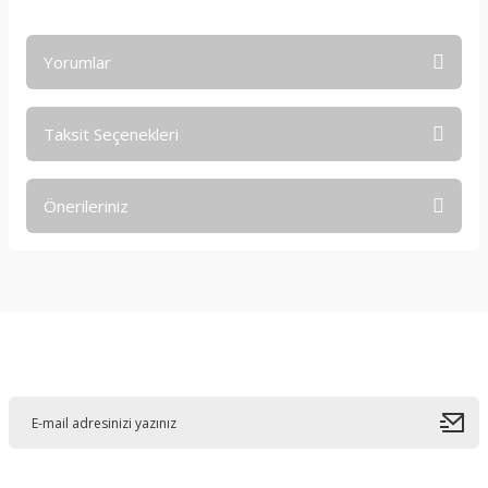
Yorumlar
Taksit Seçenekleri
Bu ürüne ilk yorumu siz yapın!
Önerileriniz
Yorum Yaz
Bu ürünün fiyat bilgisi, resim, ürün açıklamalarında ve diğer
konularda yetersiz gördüğünüz noktaları öneri formunu
kullanarak tarafımıza iletebilirsiniz.
Görüş ve önerileriniz için teşekkür ederiz.
E-Bültene Kayıt Olun
Ürün resmi kalitesiz, bozuk veya görüntülenemiyor.
Ürün açıklamasında eksik bilgiler bulunuyor.
Ürün bilgilerinde hatalar bulunuyor.
Ürün fiyatı diğer sitelerden daha pahalı.