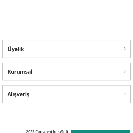
Bu ürüne benzer farklı alternatifler olmalı.
Bahçelievler mah 2088 Sk. NO 31 B Melikgazi/Kayseri "epartsford.com bir
Toprakçı Otomotiv kuruluşudur."
Gönder
Üyelik
Kurumsal
Alışveriş
2023 Copyright IdeaSoft - Tüm Hakları Saklıdır.