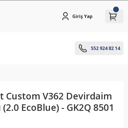
Giriş Yap
552 924 82 14
it Custom V362 Devirdaim
(2.0 EcoBlue) - GK2Q 8501