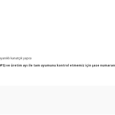
yanıklı kanatçık yapısı
PS) ve üretim ayı ile tam uyumunu kontrol etmemiz için şase numaranız (
arda yetersiz gördüğünüz noktaları öneri formunu kullanarak tarafımıza ilet
Bu ürüne ilk yorumu siz yapın!
Yorum Yaz