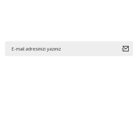
Ürün fiyatı diğer sitelerden daha pahalı.
Bu ürüne benzer farklı alternatifler olmalı.
E-Bültene Kayıt Olun
Bahçelievler mah 2088 Sk. NO 31 B Melikgazi/Kayseri
"epartsford.com bir Toprakçı Otomotiv kuruluşudur."