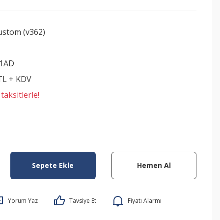
ustom (v362)
1AD
 TL + KDV
aksitlerle!
Sepete Ekle
Hemen Al
Yorum Yaz
Tavsiye Et
Fiyatı Alarmı