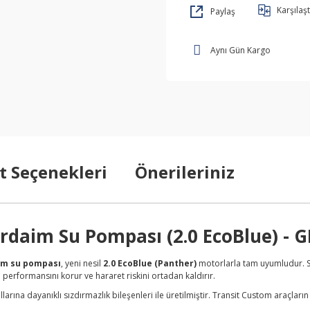
Karşılaşt
Paylaş
Aynı Gün Kargo
t Seçenekleri
Önerileriniz
rdaim Su Pompası (2.0 EcoBlue) - 
im su pompası
, yeni nesil
2.0 EcoBlue (Panther)
motorlarla tam uyumludur. S
 performansını korur ve hararet riskini ortadan kaldırır.
llarına dayanıklı sızdırmazlık bileşenleri ile üretilmiştir. Transit Custom araçl