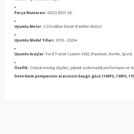
Parça Numarası:
GK2Q 8501 AD
Uyumlu Motor:
2.0 EcoBlue Diesel (Panther Motor)
Uyumlu Model Yılları:
2016 - 2024+
Uyumlu Araçlar:
Ford Transit Custom V362 (Panelvan, Kombi, Sport)
Özellik:
Orijinal montaj ölçüleri, yüksek sızdırmazlık performansı ve da
Devirdaim pompasının aracınızın beygir gücü (105PS, 130PS, 170
Bu ürünün fiyat bilgisi, resim, ürün açıklamalarında ve diğer konul
Görüş ve önerileriniz için teşekkür ederiz.
Ürün resmi kalitesiz, bozuk veya görüntülenemiyor.
Ürün açıklamasında eksik bilgiler bulunuyor.
Ürün bilgilerinde hatalar bulunuyor.