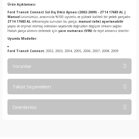
Ürün Açıklaması:
Ford Transit Connect Sol Dış Dikiz Aynası (2002-2009) - 2T14 17683 AL |
Manuel
ürünümüz, aracınızla %100 uyumlu ve yüksek kaliteli bir yedek parçadır.
2T14 17683 AL
referansıyla sunulan bu parça;
manuel (elle) ayarlanabilir
yapısı ve orijinal montaj noktaları sayesinde doğrudan değişim imkanı sağlar.
Hatalı parça alımını önlemek için
şase numarası (VIN)
ile teyit almanız önerilir.
Uyumlu Modeller:
Ford Transit Connect:
2002, 2003, 2004, 2005, 2006, 2007, 2008, 2009
Yorumlar
Taksit Seçenekleri
Bu ürüne ilk yorumu siz yapın!
Önerileriniz
Yorum Yaz
Bu ürünün fiyat bilgisi, resim, ürün açıklamalarında ve diğer
konularda yetersiz gördüğünüz noktaları öneri formunu
kullanarak tarafımıza iletebilirsiniz.