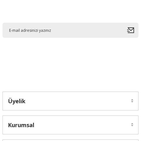
Görüş ve önerileriniz için teşekkür ederiz.
E-Bültene Kayıt Olun
Ürün resmi kalitesiz, bozuk veya görüntülenemiyor.
Ürün açıklamasında eksik bilgiler bulunuyor.
Ürün bilgilerinde hatalar bulunuyor.
Ürün fiyatı diğer sitelerden daha pahalı.
Bu ürüne benzer farklı alternatifler olmalı.
Bahçelievler mah 2088 Sk. NO 31 B Melikgazi/Kayseri "epartsford.com bir
Toprakçı Otomotiv kuruluşudur."
Gönder
Üyelik
Kurumsal