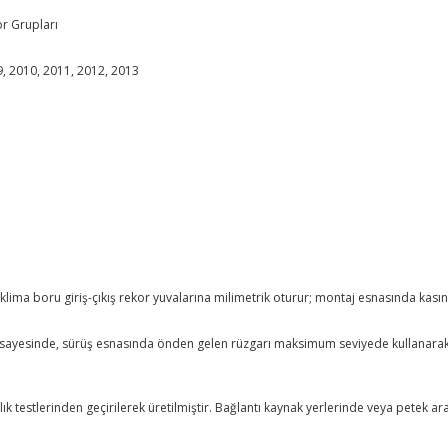
or Grupları
9, 2010, 2011, 2012, 2013
klima boru giriş-çıkış rekor yuvalarına milimetrik oturur; montaj esnasında kası
ı sayesinde, sürüş esnasında önden gelen rüzgarı maksimum seviyede kullanarak 
ılık testlerinden geçirilerek üretilmiştir. Bağlantı kaynak yerlerinde veya petek 