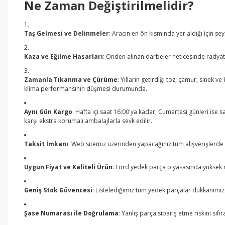
Ne Zaman Değiştirilmelidir?
Taş Gelmesi ve Delinmeler
: Aracın en ön kısmında yer aldığı için 
Kaza ve Eğilme Hasarları
: Önden alınan darbeler neticesinde radyat
Zamanla Tıkanma ve Çürüme
: Yılların getirdiği toz, çamur, sinek
klima performansının düşmesi durumunda.
Aynı Gün Kargo
: Hafta içi saat 16:00'ya kadar, Cumartesi günleri ise 
karşı ekstra korumalı ambalajlarla sevk edilir.
Taksit İmkanı
: Web sitemiz üzerinden yapacağınız tüm alışverişlerde k
Uygun Fiyat ve Kaliteli Ürün
: Ford yedek parça piyasasında yüksek m
Geniş Stok Güvencesi
: Listelediğimiz tüm yedek parçalar dükkanımız
Şase Numarası ile Doğrulama
: Yanlış parça sipariş etme riskini sı