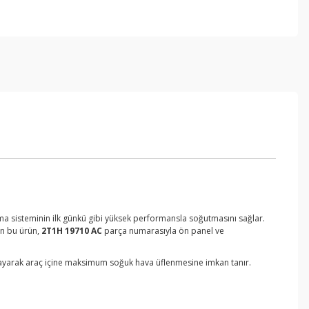
lima sisteminin ilk günkü gibi yüksek performansla soğutmasını sağlar.
en bu ürün,
2T1H 19710 AC
parça numarasıyla ön panel ve
ağlayarak araç içine maksimum soğuk hava üflenmesine imkan tanır.