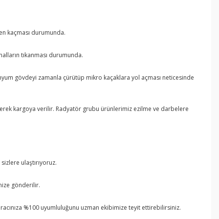
mamen kaçması durumunda.
kanalların tıkanması durumunda.
lüminyum gövdeyi zamanla çürütüp mikro kaçaklara yol açması neticesinde
lenerek kargoya verilir. Radyatör grubu ürünlerimiz ezilme ve darbelere
izlere ulaştırıyoruz.
ize gönderilir.
 aracınıza %100 uyumluluğunu uzman ekibimize teyit ettirebilirsiniz.