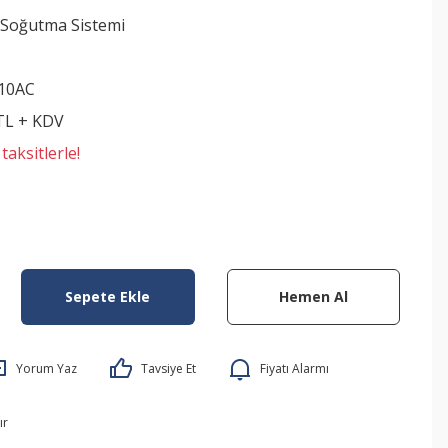
 Soğutma Sistemi
10AC
 TL + KDV
aksitlerle!
Sepete Ekle
Hemen Al
Yorum Yaz
Tavsiye Et
Fiyatı Alarmı
ır