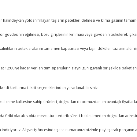
seyir halindeyken yoldan fırlayan taşların petekleri delmesi ve klima gazının ta
ör gövdesinin eğilmesi, boru girişlerinin kırılması veya gövdenin bükülerek iç 
 ve kalıntıların petek aralarını tamamen kapatması veya kışın dökülen tuzların a
saat 12:00'ye kadar verilen tüm siparişleriniz aynı gün güvenli bir şekilde paket
redi kartlarına taksit seçeneklerinden yararlanabilirsiniz.
alzeme kalitesine sahip ürünleri, doğrudan depomuzdan en avantajlı fiyatlarla s
da fiziki olarak stokta mevcuttur; tedarik süreci bekletilmeden doğrudan adresin
fıra indiriyoruz. Alışveriş öncesinde şase numaranızı bizimle paylaşarak parçanın