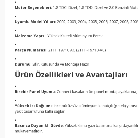
Motor Seçenekleri
: 1.8 TDCI Dizel, 1.8 TDDI Dizel ve 2.0 Benzinli Mot
Uyumlu Model Yılları
: 2002, 2003, 2004, 2005, 2006, 2007, 2008, 200
Malzeme Yapısı
: Yüksek Kaliteli Alüminyum Petek
Parça Numarası
: 2T1H 19710 AC (2T1H-19710-AC)
Durumu
: Sıfır, Kutusunda ve Montaja Hazır
Ürün Özellikleri ve Avantajları
Birebir Panel Uyumu
: Connect kasaların ön panel montaj ayaklarına, 
Yüksek Isı Dağılımı
: İnce pürüzsüz alüminyum kanatçık (petek) yapıs
yakıt tasarrufuna katkı sağlar.
Basınca Dayanıklı Gövde
: Yüksek klima gazı basıncına karşı dayanıkl
mukavemetlidir.