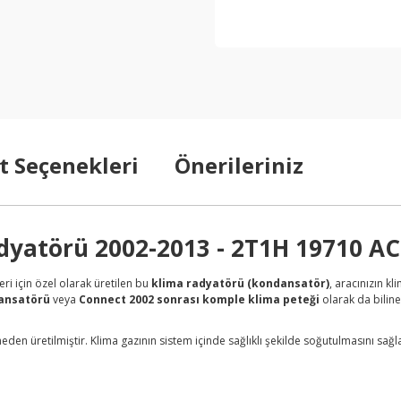
t Seçenekleri
Önerileriniz
dyatörü 2002-2013 - 2T1H 19710 AC
ri için özel olarak üretilen bu
klima radyatörü (kondansatör)
, aracınızın k
dansatörü
veya
Connect 2002 sonrası komple klima peteği
olarak da bilin
meden üretilmiştir. Klima gazının sistem içinde sağlıklı şekilde soğutulmasını s