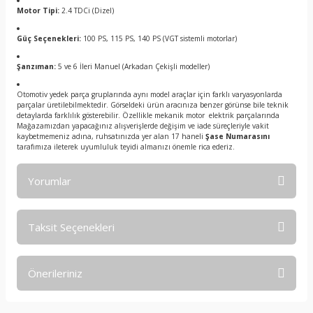
Motor Tipi:
2.4 TDCi (Dizel)
Güç Seçenekleri:
100 PS, 115 PS, 140 PS (VGT sistemli motorlar)
Şanzıman:
5 ve 6 İleri Manuel (Arkadan Çekişli modeller)
Otomotiv yedek parça gruplarında aynı model araçlar için farklı varyasyonlarda
parçalar üretilebilmektedir. Görseldeki ürün aracınıza benzer görünse bile teknik
detaylarda farklılık gösterebilir. Özellikle mekanik motor elektrik parçalarında
Mağazamızdan yapacağınız alışverişlerde değişim ve iade süreçleriyle vakit
kaybetmemeniz adına, ruhsatınızda yer alan 17 haneli
Şase Numarasını
tarafımıza ileterek uyumluluk teyidi almanızı önemle rica ederiz.
Yorumlar
Taksit Seçenekleri
Bu ürüne ilk yorumu siz yapın!
Önerileriniz
Yorum Yaz
Bu ürünün fiyat bilgisi, resim, ürün açıklamalarında ve diğer