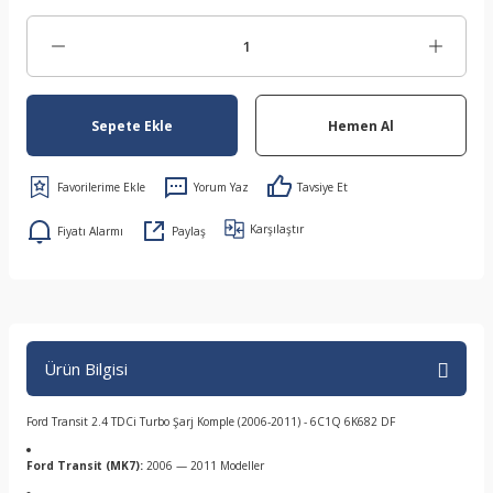
Sepete Ekle
Hemen Al
Yorum Yaz
Tavsiye Et
Karşılaştır
Fiyatı Alarmı
Paylaş
Ürün Bilgisi
Ford Transit 2.4 TDCi Turbo Şarj Komple (2006-2011) - 6C1Q 6K682 DF
Ford Transit (MK7):
2006 — 2011 Modeller