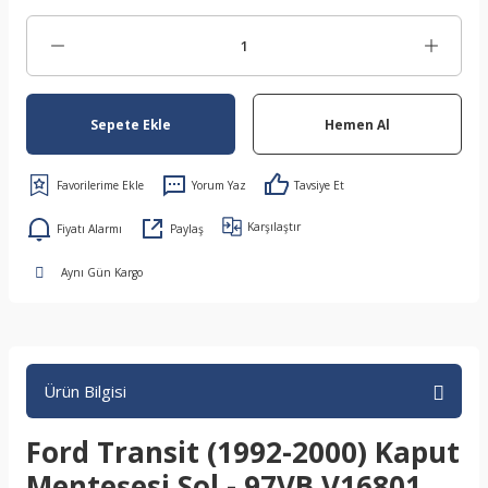
Sepete Ekle
Hemen Al
Yorum Yaz
Tavsiye Et
Karşılaştır
Fiyatı Alarmı
Paylaş
Aynı Gün Kargo
Ürün Bilgisi
Ford Transit (1992-2000) Kaput
Menteşesi Sol - 97VB V16801