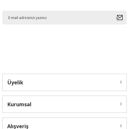
E-Bültene Kayıt Olun
Ürün resmi kalitesiz, bozuk veya görüntülenemiyor.
Ürün açıklamasında eksik bilgiler bulunuyor.
Ürün bilgilerinde hatalar bulunuyor.
Ürün fiyatı diğer sitelerden daha pahalı.
Bu ürüne benzer farklı alternatifler olmalı.
Bahçelievler mah 2088 Sk. NO 31 B Melikgazi/Kayseri "epartsford.com bir
Toprakçı Otomotiv kuruluşudur."
Gönder
Üyelik
Kurumsal
Alışveriş