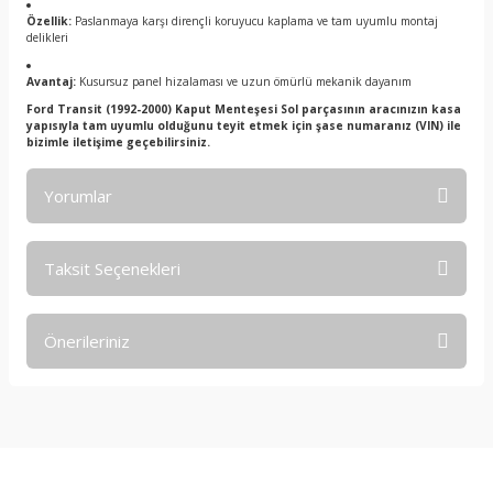
Özellik:
Paslanmaya karşı dirençli koruyucu kaplama ve tam uyumlu montaj
delikleri
Avantaj:
Kusursuz panel hizalaması ve uzun ömürlü mekanik dayanım
Ford Transit (1992-2000) Kaput Menteşesi Sol parçasının aracınızın kasa
yapısıyla tam uyumlu olduğunu teyit etmek için şase numaranız (VIN) ile
bizimle iletişime geçebilirsiniz.
Yorumlar
Taksit Seçenekleri
Bu ürüne ilk yorumu siz yapın!
Önerileriniz
Yorum Yaz
Bu ürünün fiyat bilgisi, resim, ürün açıklamalarında ve diğer
konularda yetersiz gördüğünüz noktaları öneri formunu
kullanarak tarafımıza iletebilirsiniz.
Görüş ve önerileriniz için teşekkür ederiz.