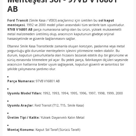
AB
Ford Transit
(Smile Kasa / VE83) araçlarınız için üretilen bu
sol kaput
menteşesi
, 1992 ve 2000 model yılları arasındaki tüm serilerle tam uyumludur.
97VB V16801 AB
parça numarasına sahip olan bu ürün, yüksek mukavemetli
metal malzemeden üretilmiş olup, aracınızın kaputunun gövdeye orijinal
hassasiyetinde ve güvenle bağlanmasını sağlar.
Efsanevi Smile Kasa Transitlerde zamanla oluşan korozyon, paslanma veya metal
yorgunluğu gibi durumlar menteşelerin işlevini yitirmesine neden olabilir. Bu
durum, kaputun çamurluklarla olan hizasını bozarak estetik dışı bir görünüme ve
sürüş esnasında titremelere yol açar. Bu yedek parça, fabrikasyon ölçüleri sayesinde
aracınızın hatlarına birebir uyum sağlayarak, kaputun güvenli ve sarsıntısız bir
şekilde çalışmasına yardımcı olur.
Parça Numarası:
97VB V16801 AB
Uyumlu Model Yılları:
1992, 1993, 1994, 1995, 1996, 1997, 1998, 1999, 2000
Uyumlu Araçlar:
Ford Transit (T12, T15, Smile Kasa)
Üretim Tipi / Kalite:
Yüksek Dayanımlı Kalın Metal
Montaj Konumu:
Kaput Sol Taraf (Sürücü Tarafı)