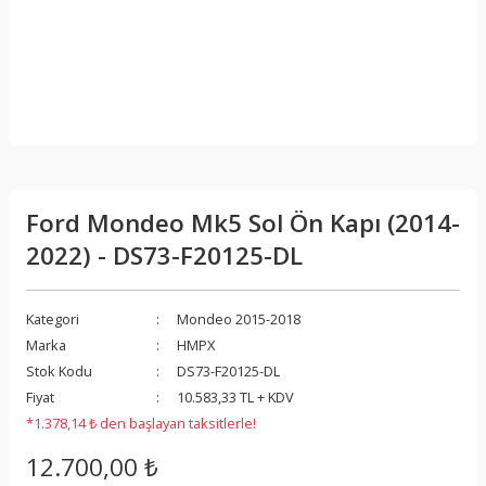
Ford Mondeo Mk5 Sol Ön Kapı (2014-
2022) - DS73-F20125-DL
Kategori
Mondeo 2015-2018
Marka
HMPX
Stok Kodu
DS73-F20125-DL
Fiyat
10.583,33 TL + KDV
*1.378,14 ₺ den başlayan taksitlerle!
12.700,00 ₺