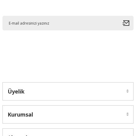
E-Bültene Kayıt Olun
Ürün resmi kalitesiz, bozuk veya görüntülenemiyor.
Ürün açıklamasında eksik bilgiler bulunuyor.
Ürün bilgilerinde hatalar bulunuyor.
Ürün fiyatı diğer sitelerden daha pahalı.
Bu ürüne benzer farklı alternatifler olmalı.
Bahçelievler mah 2088 Sk. NO 31 B Melikgazi/Kayseri "epartsford.com bir
Toprakçı Otomotiv kuruluşudur."
Gönder
Üyelik
Kurumsal