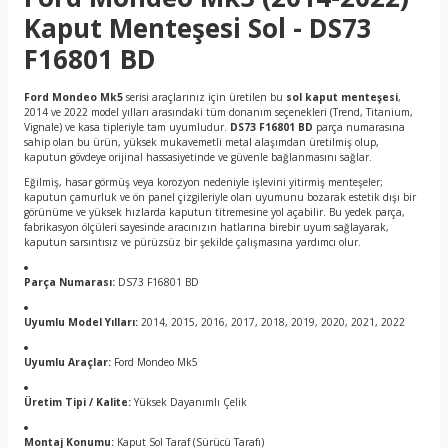
Kaput Menteşesi Sol - DS73
F16801 BD
Ford Mondeo Mk5
serisi araçlarınız için üretilen bu
sol kaput menteşesi
,
2014 ve 2022 model yılları arasındaki tüm donanım seçenekleri (Trend, Titanium,
Vignale) ve kasa tipleriyle tam uyumludur.
DS73 F16801 BD
parça numarasına
sahip olan bu ürün, yüksek mukavemetli metal alaşımdan üretilmiş olup,
kaputun gövdeye orijinal hassasiyetinde ve güvenle bağlanmasını sağlar.
Eğilmiş, hasar görmüş veya korozyon nedeniyle işlevini yitirmiş menteşeler;
kaputun çamurluk ve ön panel çizgileriyle olan uyumunu bozarak estetik dışı bir
görünüme ve yüksek hızlarda kaputun titremesine yol açabilir. Bu yedek parça,
fabrikasyon ölçüleri sayesinde aracınızın hatlarına birebir uyum sağlayarak,
kaputun sarsıntısız ve pürüzsüz bir şekilde çalışmasına yardımcı olur.
Parça Numarası:
DS73 F16801 BD
Uyumlu Model Yılları:
2014, 2015, 2016, 2017, 2018, 2019, 2020, 2021, 2022
Uyumlu Araçlar:
Ford Mondeo Mk5
Üretim Tipi / Kalite:
Yüksek Dayanımlı Çelik
Montaj Konumu:
Kaput Sol Taraf (Sürücü Tarafı)