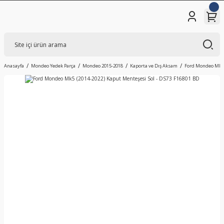
Anasayfa
Mondeo Yedek Parça
Mondeo 2015-2018
Kaporta ve Dış Aksam
Ford Mondeo Mk5 (