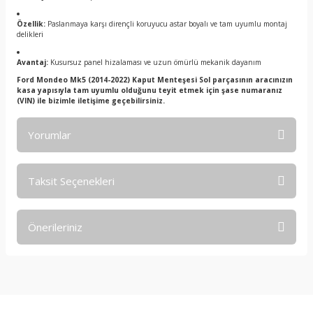
Özellik:
Paslanmaya karşı dirençli koruyucu astar boyalı ve tam uyumlu montaj
delikleri
Avantaj:
Kusursuz panel hizalaması ve uzun ömürlü mekanik dayanım
Ford Mondeo Mk5 (2014-2022) Kaput Menteşesi Sol parçasının aracınızın
kasa yapısıyla tam uyumlu olduğunu teyit etmek için şase numaranız
(VIN) ile bizimle iletişime geçebilirsiniz.
Yorumlar
Taksit Seçenekleri
Bu ürüne ilk yorumu siz yapın!
Önerileriniz
Yorum Yaz
Bu ürünün fiyat bilgisi, resim, ürün açıklamalarında ve diğer
konularda yetersiz gördüğünüz noktaları öneri formunu
kullanarak tarafımıza iletebilirsiniz.
Görüş ve önerileriniz için teşekkür ederiz.