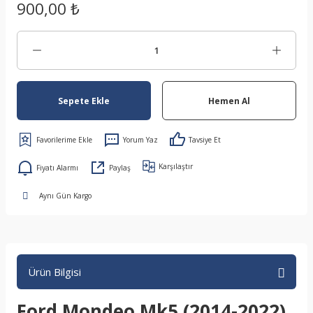
900,00 ₺
Sepete Ekle
Hemen Al
Yorum Yaz
Tavsiye Et
Karşılaştır
Fiyatı Alarmı
Paylaş
Aynı Gün Kargo
Ürün Bilgisi
Ford Mondeo Mk5 (2014-2022)