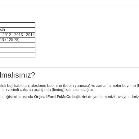
il)
 - 2012 - 2013 - 2014
0PS / 125PS)
lmalısınız?
teli buji kabloları, ateşleme bobinine (bobin yanması) ve zamanla motor beynine (
en verimli çalışma aralığında (timing) kalmasını sağlar.
u değişimi sırasında
Orijinal Ford-FoMoCo bujilerini
de yenilemenizi tavsiye ederiz