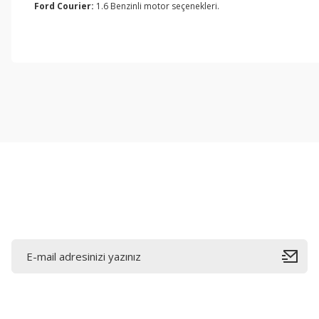
Ford Courier:
1.6 Benzinli motor seçenekleri.
Bu ürünün fiyat bilgisi, resim, ürün açıklamalarında ve diğer konul
Görüş ve önerileriniz için teşekkür ederiz.
Ürün resmi kalitesiz, bozuk veya görüntülenemiyor.
Ürün açıklamasında eksik bilgiler bulunuyor.
Ürün bilgilerinde hatalar bulunuyor.
Ürün fiyatı diğer sitelerden daha pahalı.
Bu ürüne benzer farklı alternatifler olmalı.
E-Bültene Kayıt Olun