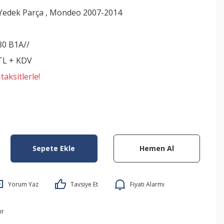
edek Parça
,
Mondeo 2007-2014
80 B1A//
 TL + KDV
aksitlerle!
Sepete Ekle
Hemen Al
Yorum Yaz
Tavsiye Et
Fiyatı Alarmı
ır