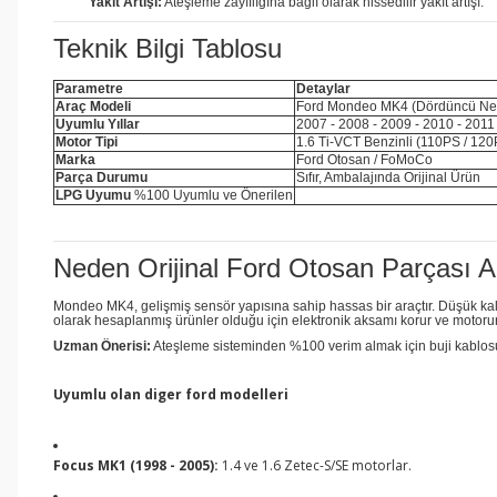
Yakıt Artışı:
Ateşleme zayıflığına bağlı olarak hissedilir yakıt artışı.
Teknik Bilgi Tablosu
Parametre
Detaylar
Araç Modeli
Ford Mondeo MK4 (Dördüncü Nes
Uyumlu Yıllar
2007 - 2008 - 2009 - 2010 - 2011
Motor Tipi
1.6 Ti-VCT Benzinli (110PS / 12
Marka
Ford Otosan / FoMoCo
Parça Durumu
Sıfır, Ambalajında Orijinal Ürün
LPG Uyumu
%100 Uyumlu ve Önerilen
Neden Orijinal Ford Otosan Parçası A
Mondeo MK4, gelişmiş sensör yapısına sahip hassas bir araçtır. Düşük kali
olarak hesaplanmış ürünler olduğu için elektronik aksamı korur ve motorun 
Uzman Önerisi:
Ateşleme sisteminden %100 verim almak için buji kablos
Uyumlu olan diger ford modelleri
Focus MK1 (1998 - 2005):
1.4 ve 1.6 Zetec-S/SE motorlar.