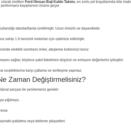
l olarak üretilen
Ford Otosan Buji Kablo Takımı
, en zorlu yol koşullarında bile ma
 performans kayıplarının önüne geçer.
ullandığı standartlarda üretilmiştir. Uzun ömürlü ve dayanıklıdır.
hip 1.6 benzinli motorları için optimize edilmiştir.
nde elektrik sızıntısını önler, ateşleme bobininizi korur.
sını sağlar, böylece yakıt tüketimini düşürür ve emisyon değerlerini iyileştirir.
sıcaklıklarına karşı çatlama ve sertleşme yapmaz.
e Zaman Değiştirmelisiniz?
rijinal parçası ile yenilemeniz gerekir:
ya yığılması.
treme.
aynaklı patlatma veya tekleme şikayetleri.