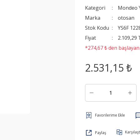
Kategori
Mondeo Y
Marka
otosan
Stok Kodu
YS6F 122
Fiyat
2.109,29
*274,67 ₺ den başlayan t
2.531,15 ₺
Karşılaşt
Paylaş