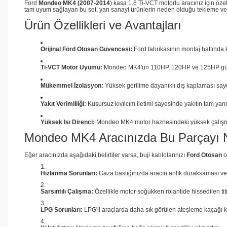
Ford
Mondeo MK4 (2007-2014
) kasa 1.6 Ti-VCT motorlu aracınız için öze
tam uyum sağlayan bu set, yan sanayi ürünlerin neden olduğu tekleme ve
Ürün Özellikleri ve Avantajları
Orijinal Ford Otosan Güvencesi:
Ford fabrikasının montaj hattında k
Ti-VCT Motor Uyumu:
Mondeo MK4'ün 110HP, 120HP ve 125HP güce sa
Mükemmel İzolasyon:
Yüksek gerilime dayanıklı dış kaplaması sayesi
Yakıt Verimliliği:
Kusursuz kıvılcım iletimi sayesinde yakıtın tam yanma
Yüksek Isı Direnci:
Mondeo MK4 motor haznesindeki yüksek çalışma 
Mondeo MK4 Aracınızda Bu Parçayı N
Eğer aracınızda aşağıdaki belirtiler varsa, buji kablolarınızı
Ford Otosan
o
Hızlanma Sorunları:
Gaza bastığınızda aracın anlık duraksaması ve
Sarsıntılı Çalışma:
Özellikle motor soğukken rölantide hissedilen ti
LPG Sorunları:
LPG'li araçlarda daha sık görülen ateşleme kaçağı k